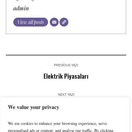
admin
View all posts
PREVIOUS YAZI
Elektrik Piyasaları
NEXT YAZI
Kuyu Kontrolü Ekipmanlarının Seçimi Eğitimi
We value your privacy
We use cookies to enhance your browsing experience, serve
personalised ads or content, and analyse our traffic. By clicking