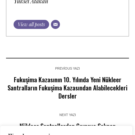
Yüksel Atakan
View all posts
PREVIOUS YAZI
Fukuşima Kazasının 10. Yılında Yeni Nükleer
Santralların Fukuşima Kazasından Alabilecekleri
Dersler
NEXT YAZI
Nükleer Santrallerden Çevreye Salınan
Radyoaktivitenin Sınırlanması