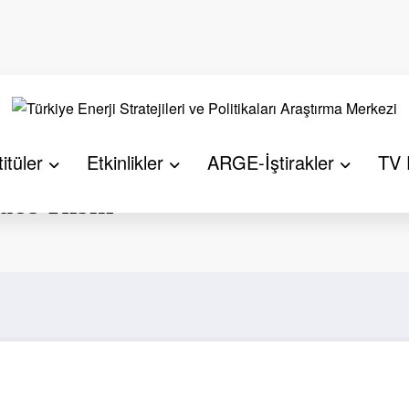
itüler
Etkinlikler
ARGE-İştirakler
TV 
aos Riski