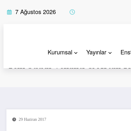
İçeriğe
7 Ağustos 2026
atla
Kurumsal
Yayınlar
Enst
Yeni Suudi Veliahtı & Artan K
29 Haziran 2017