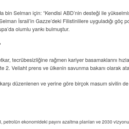
 bin Selman için: “Kendisi ABD’nin desteği ile yükselmiş
lman İsrail’in Gazze’deki Filistinlilere uyguladığı göç pol
upa’da olumlu yankı bulmuştur.
?
ar, tecrübesizliğine rağmen kariyer basamaklarını hızla ç
ikte 2. Veliaht prens ve ülkenin savunma bakanı olarak ata
 karşı düzenlenen ve yerine göre birçok masum sivilin de 
eri, petrolün ekonomideki payını azaltma planları ve 2030 vizyonu