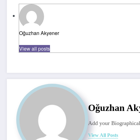
Oğuzhan Akyener
View all posts
Oğuzhan Ak
Add your Biographical
View All Posts