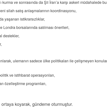
n’ı kurma ve sonrasında da Şii İran’a karşı askeri müdahalede bu
 yeni silah satış anlaşmalarının koordinasyonu,
da yaşanan istikrarsızlıklar,
Londra borsalarında satılması önerileri,
l destekler,
r,
n kırılarak, ulemanın sadece ülke politikaları ile çelişmeyen kon
litik ve istihbarat operasyonları,
an özelleştirme programları,
u
erini ortaya koyarak, gündeme oturmuştur.