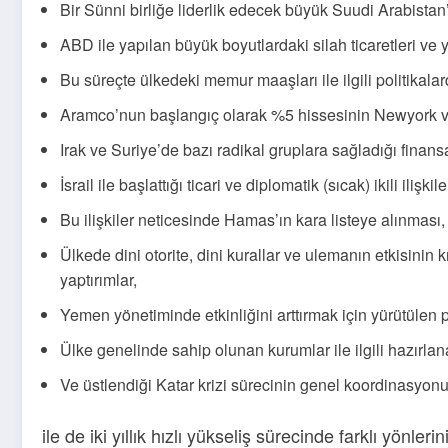
Bir Sünni birliğe liderlik edecek büyük Suudi Arabista
ABD ile yapılan büyük boyutlardaki silah ticaretleri ve
Bu süreçte ülkedeki memur maaşları ile ilgili politikalar
Aramco’nun başlangıç olarak %5 hissesinin Newyork ve 
Irak ve Suriye’de bazı radikal gruplara sağladığı finansa
İsrail ile başlattığı ticari ve diplomatik (sıcak) ikili ilişkile
Bu ilişkiler neticesinde Hamas’ın kara listeye alınması,
Ülkede dini otorite, dini kurallar ve ulemanın etkisini
yaptırımlar,
Yemen yönetiminde etkinliğini arttırmak için yürütülen po
Ülke genelinde sahip olunan kurumlar ile ilgili hazırlan
Ve üstlendiği Katar krizi sürecinin genel koordinasyon
ile de iki yıllık hızlı yükseliş sürecinde farklı yönl