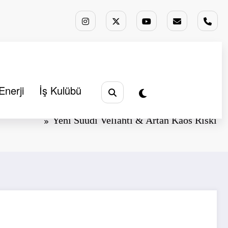
Enerji
İş Kulübü
Başlangıç
Analizler
Köşe Yazıları
Yeni Suudi Veliahtı & Artan Kaos Riski