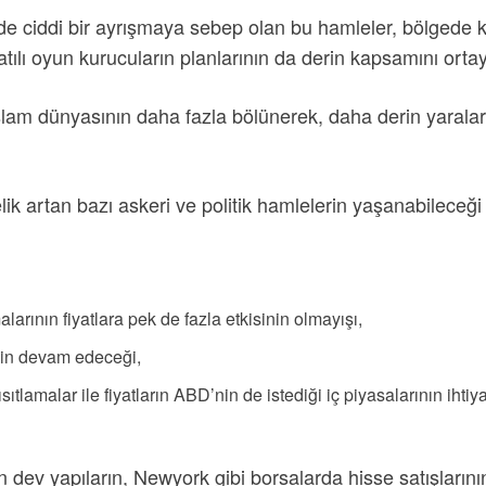
de ciddi bir ayrışmaya sebep olan bu hamleler, bölgede k
atılı oyun kurucuların planlarının da derin kapsamını ort
slam dünyasının daha fazla bölünerek, daha derin yarala
ik artan bazı askeri ve politik hamlelerin yaşanabileceği
rının fiyatlara pek de fazla etkisinin olmayışı,
nin devam edeceği,
ıtlamalar ile fiyatların ABD’nin de istediği iç piyasalarının iht
 dev yapıların, Newyork gibi borsalarda hisse satışların