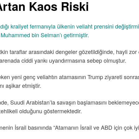
Artan Kaos Riski
dığı kraliyet fermanıyla ülkenin veliaht prensini değiş
lu Muhammed bin Selman’ı getirmiştir.
in taraflar arasındaki dengeler gözetildiğinde, hayli zor 
ı arenada ciddi yankı uyandırmasına sebep olmuştur.
at çeken yeni genç veliahtın atamasının Trump ziyareti sonr
ı aşikar etmiştir.
e, Suudi Arabistan’la savaşın başlamasını beklemeyecekle
tehlikeli olduğunu göstermektedir.
menin İsrail basınında “Atamanın İsrail ve ABD için çok i