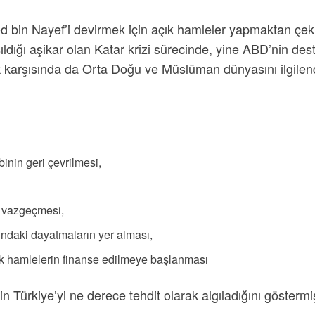
ed bin Nayef’i devirmek için açık hamleler yapmaktan çe
ığı aşikar olan Katar krizi sürecinde, yine ABD’nin deste
k karşısında da Orta Doğu ve Müslüman dünyasını ilgilen
inin geri çevrilmesi,
an vazgeçmesi,
ındaki dayatmaların yer alması,
lik hamlelerin finanse edilmeye başlanması
nin Türkiye’yi ne derece tehdit olarak algıladığını göstermiş