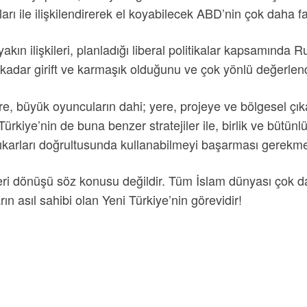
ıları ile ilişkilendirerek el koyabilecek ABD’nin çok daha 
kın ilişkileri, planladığı liberal politikalar kapsamında R
dar girift ve karmaşık olduğunu ve çok yönlü değerlendi
re, büyük oyuncuların dahi; yere, projeye ve bölgesel çı
ürkiye’nin de buna benzer stratejiler ile, birlik ve bütün
nı çıkarları doğrultusunda kullanabilmeyi başarması gerekme
 geri dönüşü söz konusu değildir. Tüm İslam dünyası çok 
n asıl sahibi olan Yeni Türkiye’nin görevidir!