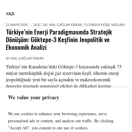
YAZI
21 MAYIS 2025
DOÇ. DR. ANIL ÇAĞLAR ERKAN
,
TV ENERJI KÖŞE YAZILARI
Türkiye’nin Enerji Paradigmasında Stratejik
Dönüşüm: Göktepe-3 Keşfinin Jeopolitik ve
Ekonomik Analizi
BY
ANIL ÇAĞLAR ERKAN
Türkiye’nin Karadeniz’deki Göktepe-3 kuyusunda yaklaşık 75
milyar metreküplük doğal gaz rezervinin keşfi, ülkenin enerji
jeopolitiğinde yeni bir sayfa açmakta ve makroekonomik
dengeler üzerinde potansiyel etkileri ile dikkatleri üzerine
çekmektedir. Bu keşif, salt bir hidrokarbon buluntusu olmanın
We value your privacy
ötesinde, Türkiye’nin uluslararası enerji sistemindeki
konumlandırmasını yeniden yapılandırma kapasitesi taşımaktadır.
Karadeniz havzası, son yıllarda sadece Türkiye’nin değil, kıyıdaş
We use cookies to enhance your browsing experience, serve
ülkelerin...
personalised ads or content, and analyse our traffic. By clicking
"Accept All", you consent to our use of cookies.