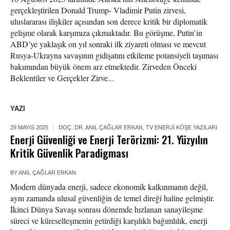
gerçekleştirilen Donald Trump- Vladimir Putin zirvesi,
uluslararası ilişkiler açısından son derece kritik bir diplomatik
gelişme olarak karşımıza çıkmaktadır. Bu görüşme, Putin’in
ABD’ye yaklaşık on yıl sonraki ilk ziyareti olması ve mevcut
Rusya-Ukrayna savaşının gidişatını etkileme potansiyeli taşıması
bakımından büyük önem arz etmektedir. Zirveden Önceki
Beklentiler ve Gerçekler Zirve...
YAZI
29 MAYIS 2025
DOÇ. DR. ANIL ÇAĞLAR ERKAN
,
TV ENERJI KÖŞE YAZILARI
Enerji Güvenliği ve Enerji Terörizmi: 21. Yüzyılın
Kritik Güvenlik Paradigması
BY
ANIL ÇAĞLAR ERKAN
Modern dünyada enerji, sadece ekonomik kalkınmanın değil,
aynı zamanda ulusal güvenliğin de temel direği haline gelmiştir.
İkinci Dünya Savaşı sonrası dönemde hızlanan sanayileşme
süreci ve küreselleşmenin getirdiği karşılıklı bağımlılık, enerji