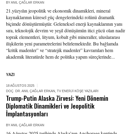
BY
ANIL ÇAĞLAR ERKAN
21.yüzyılın jeopolitik ve ekonomik dinamikleri, mineral
kaynaklarının küresel güç dengelerindeki rolünü dramatik
biçimde dönüştürmüştür. Geleneksel enerji kaynaklarının yanı
sıra, teknolojik devrim ve yeşil dönüşümün itici gücü olan nadir
toprak elementleri, lityum, kobalt gibi mineraller, uluslararası
ilişkilerin yeni parametrelerini belirlemektedir. Bu bağlamda
“kritik madenler” ve “stratejik madenler” kavramları hem
akademik literatürde hem de politika yapım süreçlerinde...
YAZI
18 AĞUSTOS 2025
DOÇ. DR. ANIL ÇAĞLAR ERKAN
,
TV ENERJI KÖŞE YAZILARI
Trump-Putin Alaska Zirvesi: Yeni Dönemin
Diplomatik Dinamikleri ve Jeopolitik
İmplantasyonları
BY
ANIL ÇAĞLAR ERKAN
16 Ağustos 2025 tarihinde Alaska’nın Anchorage kentinde