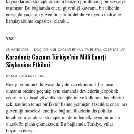
kaynaklarının stratejik önemini benzeri görülmemiş bir seviyeye
taşımıştır. Bu bağlamda enerji güvenliği kavramı, bir ülkenin
enerji ihtiyaçlarını güvenilir, sürdürülebilir ve uygun maliyetle
karşılayabilme kapasitesi olarak...
YAZI
25 MAYIS 2025
DOÇ. DR. ANIL ÇAĞLAR ERKAN
,
TV ENERJI KÖŞE YAZILARI
Karadeniz Gazının Türkiye’nin Millî Enerji
Söylemine Etkileri
BY
ANIL ÇAĞLAR ERKAN
Enerji, günümüz dünyasında yalnızca ekonomik bir unsur
olmanın ötesine geçmiş; aynı zamanda devletlerin jeopolitik
çıkarlarını, ulusal güvenlik stratejilerini ve kalkınma hedeflerini
şekillendiren temel bir faktör haline gelmiştir. Özellikle enerji arz
güvenliği meselesi, enerjiye bağımlı ülkelerin dış politika
tercihlerini ve ulusal stratejilerini derinden etkileyen bir unsur
olarak ön plana çıkmaktadır. Bu bağlamda Türkiye, yıllar
boyunca enerji...