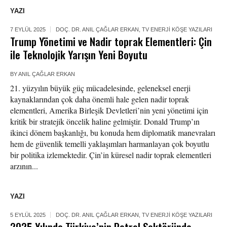
YAZI
7 EYLÜL 2025
DOÇ. DR. ANIL ÇAĞLAR ERKAN
,
TV ENERJI KÖŞE YAZILARI
Trump Yönetimi ve Nadir toprak Elementleri: Çin
ile Teknolojik Yarışın Yeni Boyutu
BY
ANIL ÇAĞLAR ERKAN
21. yüzyılın büyük güç mücadelesinde, geleneksel enerji
kaynaklarından çok daha önemli hale gelen nadir toprak
elementleri, Amerika Birleşik Devletleri’nin yeni yönetimi için
kritik bir stratejik öncelik haline gelmiştir. Donald Trump’ın
ikinci dönem başkanlığı, bu konuda hem diplomatik manevraları
hem de güvenlik temelli yaklaşımları harmanlayan çok boyutlu
bir politika izlemektedir. Çin’in küresel nadir toprak elementleri
arzının...
YAZI
5 EYLÜL 2025
DOÇ. DR. ANIL ÇAĞLAR ERKAN
,
TV ENERJI KÖŞE YAZILARI
2025 Yılında Türkiye’nin Petrol Sektöründe