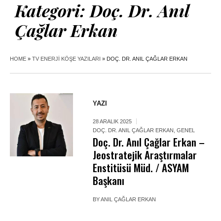
Kategori:
Doç. Dr. Anıl
Çağlar Erkan
HOME
»
TV ENERJI KÖŞE YAZILARI
»
DOÇ. DR. ANIL ÇAĞLAR ERKAN
YAZI
28 ARALIK 2025
DOÇ. DR. ANIL ÇAĞLAR ERKAN
,
GENEL
Doç. Dr. Anıl Çağlar Erkan –
Jeostratejik Araştırmalar
Enstitüsü Müd. / ASYAM
Başkanı
BY
ANIL ÇAĞLAR ERKAN