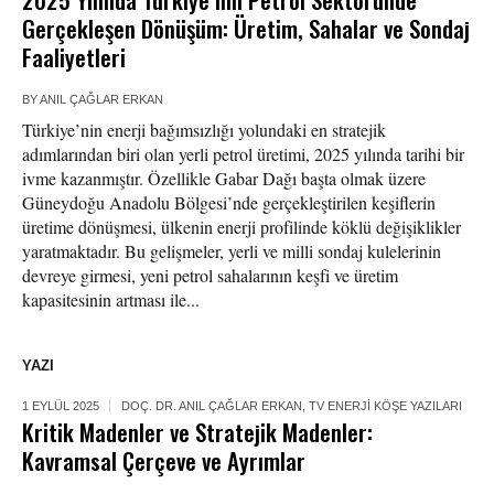
Gerçekleşen Dönüşüm: Üretim, Sahalar ve Sondaj
Faaliyetleri
BY
ANIL ÇAĞLAR ERKAN
Türkiye’nin enerji bağımsızlığı yolundaki en stratejik
adımlarından biri olan yerli petrol üretimi, 2025 yılında tarihi bir
ivme kazanmıştır. Özellikle Gabar Dağı başta olmak üzere
Güneydoğu Anadolu Bölgesi’nde gerçekleştirilen keşiflerin
üretime dönüşmesi, ülkenin enerji profilinde köklü değişiklikler
yaratmaktadır. Bu gelişmeler, yerli ve milli sondaj kulelerinin
devreye girmesi, yeni petrol sahalarının keşfi ve üretim
kapasitesinin artması ile...
YAZI
1 EYLÜL 2025
DOÇ. DR. ANIL ÇAĞLAR ERKAN
,
TV ENERJI KÖŞE YAZILARI
Kritik Madenler ve Stratejik Madenler:
Kavramsal Çerçeve ve Ayrımlar