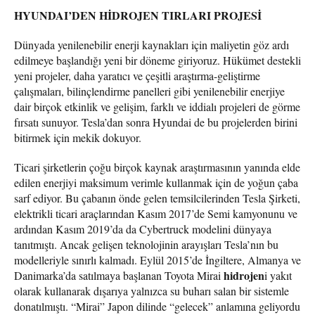
HYUNDAI’DEN HİDROJEN TIRLARI PROJESİ
Dünyada yenilenebilir enerji kaynakları için maliyetin göz ardı
edilmeye başlandığı yeni bir döneme giriyoruz. Hükümet destekli
yeni projeler, daha yaratıcı ve çeşitli araştırma-geliştirme
çalışmaları, bilinçlendirme panelleri gibi yenilenebilir enerjiye
dair birçok etkinlik ve gelişim, farklı ve iddialı projeleri de görme
fırsatı sunuyor. Tesla’dan sonra Hyundai de bu projelerden birini
bitirmek için mekik dokuyor.
Ticari şirketlerin çoğu birçok kaynak araştırmasının yanında elde
edilen enerjiyi maksimum verimle kullanmak için de yoğun çaba
sarf ediyor. Bu çabanın önde gelen temsilcilerinden Tesla Şirketi,
elektrikli ticari araçlarından Kasım 2017’de Semi kamyonunu ve
ardından Kasım 2019’da da Cybertruck modelini dünyaya
tanıtmıştı. Ancak gelişen teknolojinin arayışları Tesla’nın bu
modelleriyle sınırlı kalmadı. Eylül 2015’de İngiltere, Almanya ve
hidrojen
Danimarka’da satılmaya başlanan Toyota Mirai
i yakıt
olarak kullanarak dışarıya yalnızca su buharı salan bir sistemle
donatılmıştı. “Mirai” Japon dilinde “gelecek” anlamına geliyordu