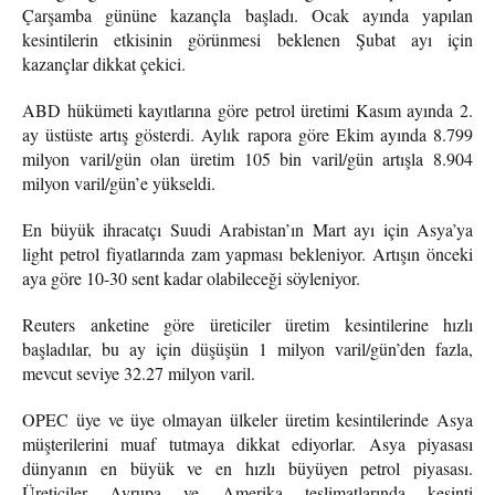
Çarşamba gününe kazançla başladı. Ocak ayında yapılan
kesintilerin etkisinin görünmesi beklenen Şubat ayı için
kazançlar dikkat çekici.
ABD hükümeti kayıtlarına göre petrol üretimi Kasım ayında 2.
ay üstüste artış gösterdi. Aylık rapora göre Ekim ayında 8.799
milyon varil/gün olan üretim 105 bin varil/gün artışla 8.904
milyon varil/gün’e yükseldi.
En büyük ihracatçı Suudi Arabistan’ın Mart ayı için Asya’ya
light petrol fiyatlarında zam yapması bekleniyor. Artışın önceki
aya göre 10-30 sent kadar olabileceği söyleniyor.
Reuters anketine göre üreticiler üretim kesintilerine hızlı
başladılar, bu ay için düşüşün 1 milyon varil/gün’den fazla,
mevcut seviye 32.27 milyon varil.
OPEC üye ve üye olmayan ülkeler üretim kesintilerinde Asya
müşterilerini muaf tutmaya dikkat ediyorlar. Asya piyasası
dünyanın en büyük ve en hızlı büyüyen petrol piyasası.
Üreticiler Avrupa ve Amerika teslimatlarında kesinti