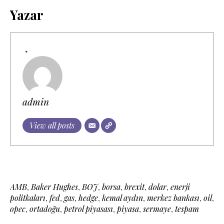
Yazar
admin
View all posts
AMB
,
Baker Hughes
,
BOJ
,
borsa
,
brexit
,
dolar
,
enerji
politkaları
,
fed
,
gas
,
hedge
,
kemal aydın
,
merkez bankası
,
oil
,
opec
,
ortadoğu
,
petrol piyasası
,
piyasa
,
sermaye
,
tespam