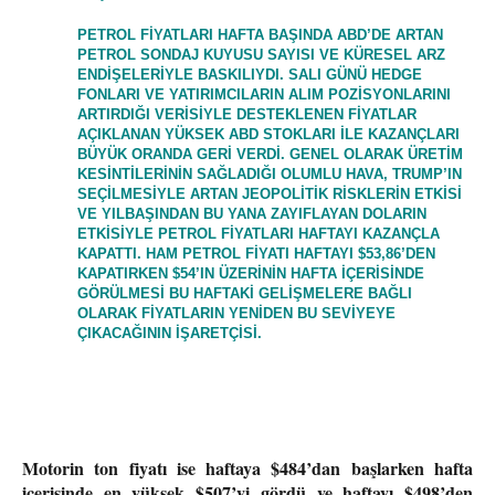
PETROL FIYATLARI HAFTA BAŞINDA ABD’DE ARTAN
PETROL SONDAJ KUYUSU SAYISI VE KÜRESEL ARZ
ENDIŞELERIYLE BASKILIYDI. SALI GÜNÜ HEDGE
FONLARI VE YATIRIMCILARIN ALIM POZISYONLARINI
ARTIRDIĞI VERISIYLE DESTEKLENEN FIYATLAR
AÇIKLANAN YÜKSEK ABD STOKLARI ILE KAZANÇLARI
BÜYÜK ORANDA GERI VERDI. GENEL OLARAK ÜRETIM
KESINTILERININ SAĞLADIĞI OLUMLU HAVA, TRUMP’IN
SEÇILMESIYLE ARTAN JEOPOLITIK RISKLERIN ETKISI
VE YILBAŞINDAN BU YANA ZAYIFLAYAN DOLARIN
ETKISIYLE PETROL FIYATLARI HAFTAYI KAZANÇLA
KAPATTI. HAM PETROL FIYATI HAFTAYI $53,86’DEN
KAPATIRKEN $54’IN ÜZERININ HAFTA IÇERISINDE
GÖRÜLMESI BU HAFTAKI GELIŞMELERE BAĞLI
OLARAK FIYATLARIN YENIDEN BU SEVIYEYE
ÇIKACAĞININ IŞARETÇISI.
Motorin ton fiyatı ise haftaya $484’dan başlarken hafta
içerisinde en yüksek $507’yi gördü ve haftayı $498’den