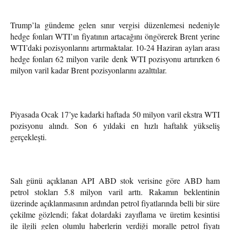
Trump’la gündeme gelen sınır vergisi düzenlemesi nedeniyle
hedge fonları WTI’ın fiyatının artacağını öngörerek Brent yerine
WTI’daki pozisyonlarını artırmaktalar. 10-24 Haziran ayları arası
hedge fonları 62 milyon varile denk WTI pozisyonu artırırken 6
milyon varil kadar Brent pozisyonlarını azalttılar.
Piyasada Ocak 17’ye kadarki haftada 50 milyon varil ekstra WTI
pozisyonu alındı. Son 6 yıldaki en hızlı haftalık yükseliş
gerçekleşti.
Salı günü açıklanan API ABD stok verisine göre ABD ham
petrol stokları 5.8 milyon varil arttı. Rakamın beklentinin
üzerinde açıklanmasının ardından petrol fiyatlarında belli bir süre
çekilme gözlendi; fakat dolardaki zayıflama ve üretim kesintisi
ile ilgili gelen olumlu haberlerin verdiği moralle petrol fiyatı