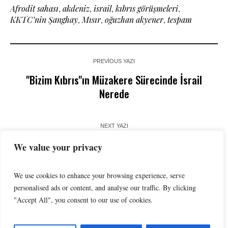
Afrodit sahası
,
akdeniz
,
israil
,
kıbrıs görüşmeleri
,
KKTC’nin Şanghay
,
Mısır
,
oğuzhan akyener
,
tespam
PREVIOUS YAZI
"Bizim Kıbrıs"ın Müzakere Sürecinde İsrail
Nerede
NEXT YAZI
"Bizim Kıbrıs" İçin Yeni Bir Çözüm Önerisi
We value your privacy
We use cookies to enhance your browsing experience, serve
personalised ads or content, and analyse our traffic. By clicking
"Accept All", you consent to our use of cookies.