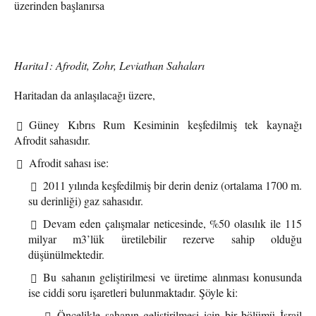
üzerinden başlanırsa
Harita1: Afrodit, Zohr, Leviathan Sahaları
Haritadan da anlaşılacağı üzere,
Güney Kıbrıs Rum Kesiminin keşfedilmiş tek kaynağı
Afrodit sahasıdır.
Afrodit sahası ise:
2011 yılında keşfedilmiş bir derin deniz (ortalama 1700 m.
su derinliği) gaz sahasıdır.
Devam eden çalışmalar neticesinde, %50 olasılık ile 115
milyar m3’lük üretilebilir rezerve sahip olduğu
düşünülmektedir.
Bu sahanın geliştirilmesi ve üretime alınması konusunda
ise ciddi soru işaretleri bulunmaktadır. Şöyle ki:
Öncelikle sahanın geliştirilmesi için bir bölümü İsrail