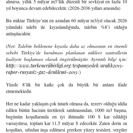
alınırsa, yıllık 5 milyar m3’lük düzenli bir sevkiyat en fazla 10
yıl boyunca devam edebilecektir. (2026-2036 yılları arasında)
Bu miktar Türkiye’nin en azından 60 milyar m3/yıl olacak 2026
yılındaki talebi ile kıyaslandığında, talebin %8’i olduğu
anlaşılacaktır.
(Not: Talebin beklenene kıyasla daha az olmasının en önemli
sebebi Türkiye’de kurulması planlanan nükleer santrallerin
faaliyete başlaması olarak öngörülmüştür. Ayrıntılı bilgi için:
http://www.turkenerjibirligi.org/tespamyedek/aralik2015-
rapor-rusyasiz-gaz-denklemi-2015/
)
Yüzde 8’lik bir katkı çok da büyük bir anlam ifade
etmemektedir.
Her ne kadar yaklaşım çok tutarlı olmasa da, rezerv olduğu iddia
edilen bütün hacmin üretilerek satılmasından, 1000 m3 başına,
bugünün koşullarında en iyi ihtimalle 100 $ kar edildiği
varsayılırsa, toplam kar 11,5 milyar $ edecektir. Zaten derin su
koşulları, sıfırdan inşa edilmesi gereken yüzey tesisleri, vergiler