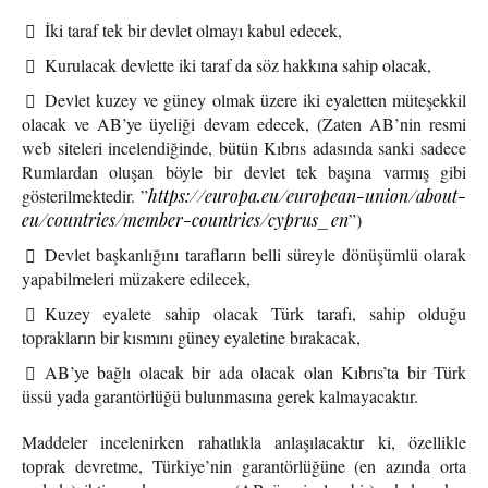
İki taraf tek bir devlet olmayı kabul edecek,
Kurulacak devlette iki taraf da söz hakkına sahip olacak,
Devlet kuzey ve güney olmak üzere iki eyaletten müteşekkil
olacak ve AB’ye üyeliği devam edecek, (Zaten AB’nin resmi
web siteleri incelendiğinde, bütün Kıbrıs adasında sanki sadece
Rumlardan oluşan böyle bir devlet tek başına varmış gibi
gösterilmektedir. ”
https://europa.eu/european-union/about-
eu/countries/member-countries/cyprus_en
”)
Devlet başkanlığını tarafların belli süreyle dönüşümlü olarak
yapabilmeleri müzakere edilecek,
Kuzey eyalete sahip olacak Türk tarafı, sahip olduğu
toprakların bir kısmını güney eyaletine bırakacak,
AB’ye bağlı olacak bir ada olacak olan Kıbrıs’ta bir Türk
üssü yada garantörlüğü bulunmasına gerek kalmayacaktır.
Maddeler incelenirken rahatlıkla anlaşılacaktır ki, özellikle
toprak devretme, Türkiye’nin garantörlüğüne (en azında orta