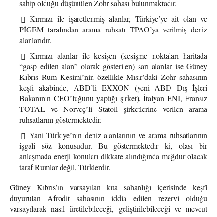
sahip olduğu düşünülen Zohr sahası bulunmaktadır.
Kırmızı ile işaretlenmiş alanlar, Türkiye’ye ait olan ve
PİGEM tarafından arama ruhsatı TPAO’ya verilmiş deniz
alanlarıdır.
Kırmızı alanlar ile kesişen (kesişme noktaları haritada
“gasp edilen alan” olarak gösterilen) sarı alanlar ise Güney
Kıbrıs Rum Kesimi’nin özellikle Mısır’daki Zohr sahasının
keşfi akabinde, ABD’li EXXON (yeni ABD Dış İşleri
Bakanının CEO’luğunu yaptığı şirket), İtalyan ENI, Fransız
TOTAL ve Norveç’li Statoil şirketlerine verilen arama
ruhsatlarını göstermektedir.
Yani Türkiye’nin deniz alanlarının ve arama ruhsatlarının
işgali söz konusudur. Bu göstermektedir ki, olası bir
anlaşmada enerji konuları dikkate alındığında mağdur olacak
taraf Rumlar değil, Türklerdir.
Güney Kıbrıs’ın varsayılan kıta sahanlığı içerisinde keşfi
duyurulan Afrodit sahasının iddia edilen rezervi olduğu
varsayılarak nasıl üretilebileceği, geliştirilebileceği ve mevcut