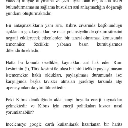
vadede) ihtiyaç duymama ve (AB üyesi olan bir) adada asker
bulundurmamasını sağlama hususları asıl anlaşmazlığın doğacağı
gündemi oluşturmaktadır.
Bu anlaşmazlıkların yanı sıra, Kıbrıs civarında keşfolunduğu
açıklanan gaz kaynakları ve olası potansiyelin de çözüm sürecini
negatif etkileyecek etkenlerden bir tanesi olmaması konusunda
temenniler, özellikle yabancı basın kuruluşlarınca
dillendirilmektedir.
Hatta bu konuda özellikle; kaynakları asıl hak eden Rum
kesiminin (!), Türk kesimi ile olası bir birliktelikte paylaşılmasını
istememekte haklı oldukları, paylaşılması durumunda ise;
karşılığında başka tavizler almaları gerektiği tarzında algı
operasyonları da yürütülmektedir.
Peki Kıbrıs denildiğinde akla hangi boyutta enerji kaynakları
gelmektedir ve Kıbrıs için enerji politikaları kısaca nasıl
yorumlanabilir?
İncelemeye google earth kullanılarak hazırlanan bir harita