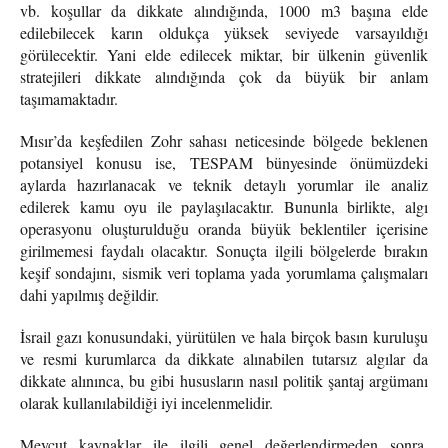
vb. koşullar da dikkate alındığında, 1000 m3 başına elde
edilebilecek karın oldukça yüksek seviyede varsayıldığı
görülecektir. Yani elde edilecek miktar, bir ülkenin güvenlik
stratejileri dikkate alındığında çok da büyük bir anlam
taşımamaktadır.
Mısır’da keşfedilen Zohr sahası neticesinde bölgede beklenen
potansiyel konusu ise, TESPAM bünyesinde önümüzdeki
aylarda hazırlanacak ve teknik detaylı yorumlar ile analiz
edilerek kamu oyu ile paylaşılacaktır. Bununla birlikte, algı
operasyonu oluşturulduğu oranda büyük beklentiler içerisine
girilmemesi faydalı olacaktır. Sonuçta ilgili bölgelerde bırakın
keşif sondajını, sismik veri toplama yada yorumlama çalışmaları
dahi yapılmış değildir.
İsrail gazı konusundaki, yürütülen ve hala birçok basın kuruluşu
ve resmi kurumlarca da dikkate alınabilen tutarsız algılar da
dikkate alınınca, bu gibi hususların nasıl politik şantaj argümanı
olarak kullanılabildiği iyi incelenmelidir.
Mevcut kaynaklar ile ilgili genel değerlendirmeden sonra,