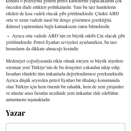
kendisi o pozisyona getiren petrol kartellerini yapacaklarını çok
önceden ifade ettikleri politikalardır. Yani bu tarz hamlelerin
etkileri de kısa vadeli olacak gibi görülmektedir. Çünkü ABD
orta ve uzun vadede nasıl bir denge gözetmesi gerektiğini,
iklimsel yaptırımlara bağlı kalmaksızın zaten bilmektedir.
Ayrıca orta vadede ABD’nin en büyük rakibi Çin olacak gibi
görülmektedir. Petrol fiyatları seviyeleri ayarlanırken, bu tarz
hususların da dikkate alınacağı kesindir.
Medeniyet coğrafyasında etkin olmak isteyen ve büyük niyetlere
soyunan yeni Türkiye’nin de bu dengeleri yakından takip edip,
fırsatları elindeki tüm imkanlarla değerlendirmesi gerekmektedir.
Ayrıca düşük seyreden petrol fiyatları bir ithalatçı konumunda
olan Türkiye için hem önemli bir rahatlık, hem de yeni girişimler
ve uluslar arası fırsatlar nezdinde yeni imkanlar elde edebilme
anlamlarını taşımaktadır.
Yazar