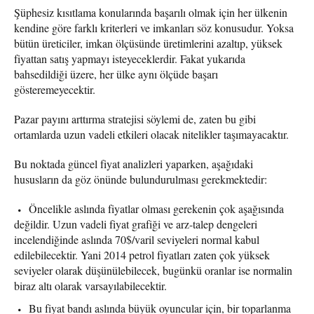
Şüphesiz kısıtlama konularında başarılı olmak için her ülkenin
kendine göre farklı kriterleri ve imkanları söz konusudur. Yoksa
bütün üreticiler, imkan ölçüsünde üretimlerini azaltıp, yüksek
fiyattan satış yapmayı isteyeceklerdir. Fakat yukarıda
bahsedildiği üzere, her ülke aynı ölçüde başarı
gösteremeyecektir.
Pazar payını arttırma stratejisi söylemi de, zaten bu gibi
ortamlarda uzun vadeli etkileri olacak nitelikler taşımayacaktır.
Bu noktada güncel fiyat analizleri yaparken, aşağıdaki
hususların da göz önünde bulundurulması gerekmektedir:
Öncelikle aslında fiyatlar olması gerekenin çok aşağısında
değildir. Uzun vadeli fiyat grafiği ve arz-talep dengeleri
incelendiğinde aslında 70$/varil seviyeleri normal kabul
edilebilecektir. Yani 2014 petrol fiyatları zaten çok yüksek
seviyeler olarak düşünülebilecek, bugünkü oranlar ise normalin
biraz altı olarak varsayılabilecektir.
Bu fiyat bandı aslında büyük oyuncular için, bir toparlanma