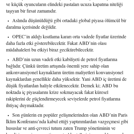
ve küçük oyuncuların elindeki pastaları ucuza kapatma niteliği
taşıyan bir fırsat zamanıdır.
Aslında düşünüldüğü gibi ortadaki global piyasa ölümcül bir
daralma içerisinde değildir.
OPEC’in aldığı kısıtlama kararı orta vadede fiyatlar üzerinde
daha fazla etki gösterebilecektir. Fakat ABD’nin olası
müdahaleleri bu etkiyi biraz geciktirebilecektir.
ABD’nin uzun vadeli etki kabiliyeti de petrol fiyatlarına
bağlıdır. Çünkü üretim artışında önemli yere sahip olan
ankonvansiyonel kaynakların üretim maliyetleri konvansiyonel
kaynaklardan genellikle daha yüksektir. Yani ABD iç üretimi de
düşük fiyatlardan haliyle etkilenecektir. Demek ki; ABD bu
noktada iç piyasalarını krize sokmayacak fakat küresel
rakiplerini de güçlendirmeyecek seviyelerde petrol fiyatlarına
ihtiyaç duymaktadır.
Son günlerin en popüler gelişmelerinden olan ABD’nin Paris
İklim Konferansı’nda kabul ettiği yaptırımlardan vazgeçmesi gibi
hususlar ve anti-çevreci tutum zaten Trump yönetiminin ve