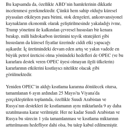
Bu kapsamda da, özellikle ABD’nin hamlelerinin dikkatle
incelenmesi gerekmektedir. Çünkü hem sahip olduğu küresel
piyasaları etkileyen para birimi, stok dengeleri, ankonvansiyonel
kaynakların ekonomik olarak geliştirilmesinde yakaladığı ivme,
Trump yönetimi ile kalkınılan çevresel hususları bir kenara
bırakıp, milli hidrokarbon üretimini teşvik stratejileri gibi
hususların da küresel fiyatlar üzerinde ciddi etki yapacağı
aşikardır. İç üretimindeki devam eden artış ve yakın vadede en
büyük petrol üreticisi olma yönündeki hedefleri de OPEC (ve bu
kararlara destek veren OPEC üyesi olmayan ilgili ülkelerin)
kararlarının etkilerini kısıtlayıcı nitelikte olacak gibi
görülmektedir.
Yeniden OPEC’in aldığı kısıtlama kararına dönülecek olursa,
tamamlanan 6 ayın ardından 25 Mayıs’ta Viyana’da
gerçekleştirilen toplantıda, özellikle Suudi Arabistan ve
Rusya’nın destekleri ile kısıtlamanın aynı miktarlarda 9 ay daha
uzatılmasına karar verilmiştir. Her ne kadar Suudi Arabistan ve
Rusya bu sürecin 1 yıla tamamlanması ve kısıtlama miktarının
arttırılmasını hedefliyor dahi olsa, bu talep kabul edilmemiştir.