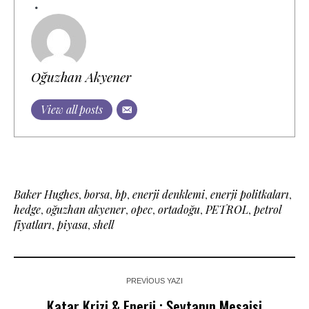
Oğuzhan Akyener
View all posts
Baker Hughes
,
borsa
,
bp
,
enerji denklemi
,
enerji politkaları
,
hedge
,
oğuzhan akyener
,
opec
,
ortadoğu
,
PETROL
,
petrol
fiyatları
,
piyasa
,
shell
PREVIOUS YAZI
Katar Krizi & Enerji : Şeytanın Mesaisi