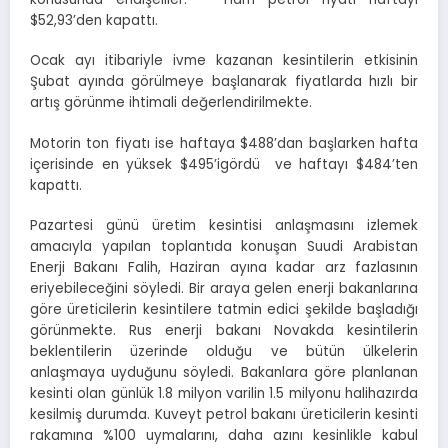
$52,93’den kapattı.
Ocak ayı itibariyle ivme kazanan kesintilerin etkisinin
Şubat ayında görülmeye başlanarak fiyatlarda hızlı bir
artış görünme ihtimali değerlendirilmekte.
Motorin ton fiyatı ise haftaya $488’dan başlarken hafta
içerisinde en yüksek $495’igördü ve haftayı $484’ten
kapattı.
Pazartesi günü üretim kesintisi anlaşmasını izlemek
amacıyla yapılan toplantıda konuşan Suudi Arabistan
Enerji Bakanı Falih, Haziran ayına kadar arz fazlasının
eriyebileceğini söyledi. Bir araya gelen enerji bakanlarına
göre üreticilerin kesintilere tatmin edici şekilde başladığı
görünmekte. Rus enerji bakanı Novakda kesintilerin
beklentilerin üzerinde olduğu ve bütün ülkelerin
anlaşmaya uyduğunu söyledi. Bakanlara göre planlanan
kesinti olan günlük 1.8 milyon varilin 1.5 milyonu halihazırda
kesilmiş durumda. Kuveyt petrol bakanı üreticilerin kesinti
rakamına %100 uymalarını, daha azını kesinlikle kabul