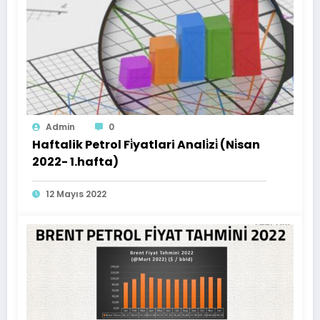
Admin
0
Haftalik Petrol Fi̇yatlari Anali̇zi̇ (Ni̇san
2022- 1.hafta)
12 Mayıs 2022