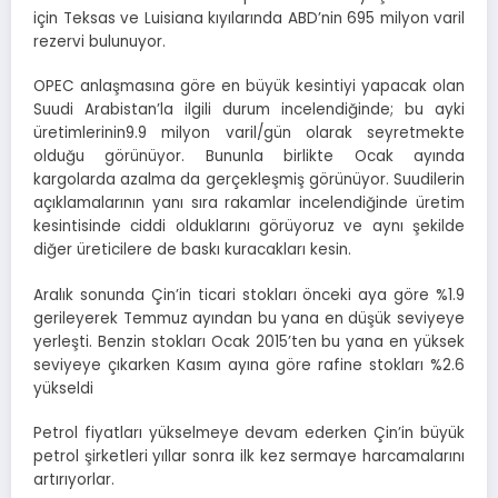
için Teksas ve Luisiana kıyılarında ABD’nin 695 milyon varil
rezervi bulunuyor.
OPEC anlaşmasına göre en büyük kesintiyi yapacak olan
Suudi Arabistan’la ilgili durum incelendiğinde; bu ayki
üretimlerinin9.9 milyon varil/gün olarak seyretmekte
olduğu görünüyor. Bununla birlikte Ocak ayında
kargolarda azalma da gerçekleşmiş görünüyor. Suudilerin
açıklamalarının yanı sıra rakamlar incelendiğinde üretim
kesintisinde ciddi olduklarını görüyoruz ve aynı şekilde
diğer üreticilere de baskı kuracakları kesin.
Aralık sonunda Çin’in ticari stokları önceki aya göre %1.9
gerileyerek Temmuz ayından bu yana en düşük seviyeye
yerleşti. Benzin stokları Ocak 2015’ten bu yana en yüksek
seviyeye çıkarken Kasım ayına göre rafine stokları %2.6
yükseldi
Petrol fiyatları yükselmeye devam ederken Çin’in büyük
petrol şirketleri yıllar sonra ilk kez sermaye harcamalarını
artırıyorlar.