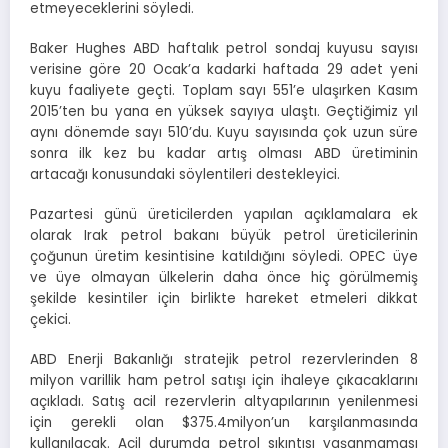
etmeyeceklerini söyledi.
Baker Hughes ABD haftalık petrol sondaj kuyusu sayısı
verisine göre 20 Ocak’a kadarki haftada 29 adet yeni
kuyu faaliyete geçti. Toplam sayı 551’e ulaşırken Kasım
2015’ten bu yana en yüksek sayıya ulaştı. Geçtiğimiz yıl
aynı dönemde sayı 510’du. Kuyu sayısında çok uzun süre
sonra ilk kez bu kadar artış olması ABD üretiminin
artacağı konusundaki söylentileri destekleyici.
Pazartesi günü üreticilerden yapılan açıklamalara ek
olarak Irak petrol bakanı büyük petrol üreticilerinin
çoğunun üretim kesintisine katıldığını söyledi. OPEC üye
ve üye olmayan ülkelerin daha önce hiç görülmemiş
şekilde kesintiler için birlikte hareket etmeleri dikkat
çekici.
ABD Enerji Bakanlığı stratejik petrol rezervlerinden 8
milyon varillik ham petrol satışı için ihaleye çıkacaklarını
açıkladı. Satış acil rezervlerin altyapılarının yenilenmesi
için gerekli olan $375.4milyon’un karşılanmasında
kullanılacak. Acil durumda petrol sıkıntısı yaşanmaması