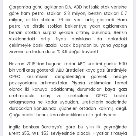
Çarşamba günü açıklanan EIA, ABD haftalık stok verisine
göre ham petrol stokları 2.8 milyon, benzin stokları 6.7
milyon, distile stokları 76 bin varil artış gösterdi. Ham
petrol ve distile stokları beklentiye yakın açıklanırken
benzin stokları sürpriz şekilde artmış durumda. Benzin
stoklarındaki artış fiyatı baskılasa da dolardaki
çekilmeyle baskı azaldı. Ocak başından bu yana yaptığı
zirvenin ardından dolar % 3.9 değer kaybetti.
Haziran 2016’dan bugüne kadar ABD üretimi günlük 500
bin varil artış gösterdi. ABD üreticileri kaya gazı üretimiyle
OPEC kesintisinin dengelendiğini görerek hedge
pozisyonlarını artırmaktalar. Piyasa katılımcıları temel
olarak iki konuya odaklanmış durumdalar: kaya gazı
üretimindeki artış ve üreticilerin OPEC kesinti
anlaşmasına ne kadar uydukları. Üreticilerin sözlerinde
duracakları konusunda şüpheler ortadan kalkmış değil.
Çoğu analist henüz ikna olmadıklarını dile getiriyorlar.
İngiliz bankası Barclays’e göre bu yılın ilk çeyreğinde
Brent $55, WTI $53 seviyesinde olacak. Fiyatlar sırasıyla