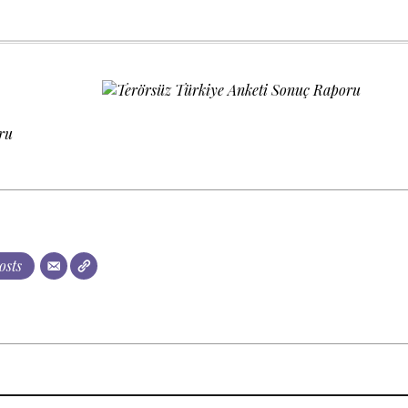
oru
osts