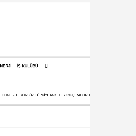
ENERJI
İŞ KULÜBÜ
HOME
»
TERÖRSÜZ TÜRKIYE ANKETI SONUÇ RAPORU