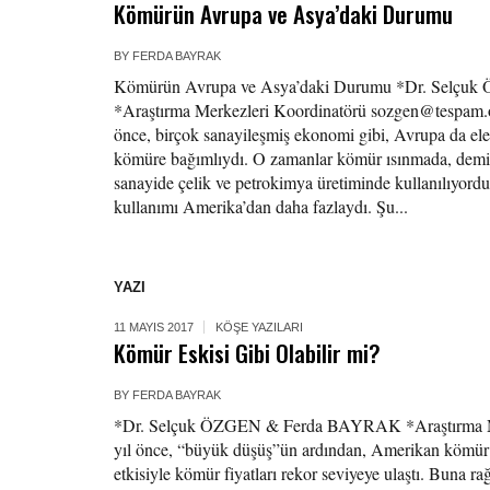
Kömürün Avrupa ve Asya’daki Durumu
BY
FERDA BAYRAK
Kömürün Avrupa ve Asya’daki Durumu *Dr. Selç
*Araştırma Merkezleri Koordinatörü sozgen@tespam.o
önce, birçok sanayileşmiş ekonomi gibi, Avrupa da el
kömüre bağımlıydı. O zamanlar kömür ısınmada, demiry
sanayide çelik ve petrokimya üretiminde kullanılıyor
kullanımı Amerika’dan daha fazlaydı. Şu...
YAZI
11 MAYIS 2017
KÖŞE YAZILARI
Kömür Eskisi Gibi Olabilir mi?
BY
FERDA BAYRAK
*Dr. Selçuk ÖZGEN & Ferda BAYRAK *Araştırma Me
yıl önce, “büyük düşüş”ün ardından, Amerikan kömür 
etkisiyle kömür fiyatları rekor seviyeye ulaştı. Buna r