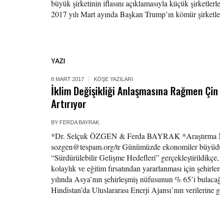
büyük şirketinin iflasını açıklamasıyla küçük şirketlerle
2017 yılı Mart ayında Başkan Trump’ın kömür şirketleri
YAZI
8 MART 2017
KÖŞE YAZILARI
İklim Değişikliği Anlaşmasına Rağmen Çi
Artırıyor
BY
FERDA BAYRAK
*Dr. Selçuk ÖZGEN & Ferda BAYRAK *Araştırma Me
sozgen@tespam.org/tr Günümüzde ekonomiler büyüdükç
“Sürdürülebilir Gelişme Hedefleri” gerçekleştirildikçe
kolaylık ve eğitim fırsatından yararlanması için şehirle
yılında Asya’nın şehirleşmiş nüfusunun % 65’i bulaca
Hindistan’da Uluslararası Enerji Ajansı’nın verilerine 