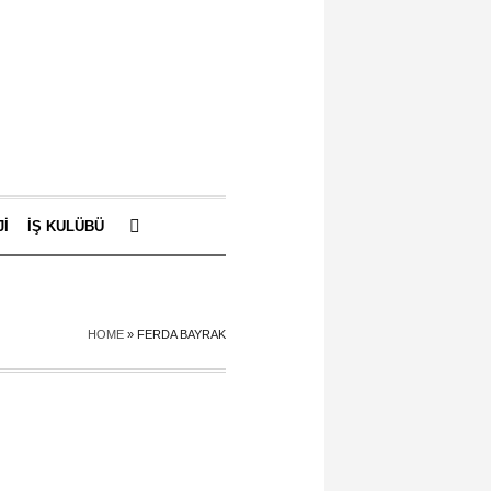
JI
İŞ KULÜBÜ
HOME
»
FERDA BAYRAK