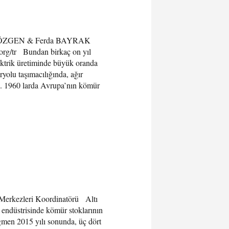
uk ÖZGEN & Ferda BAYRAK
rg/tr Bundan birkaç on yıl
ektrik üretiminde büyük oranda
olu taşımacılığında, ağır
du. 1960 larda Avrupa’nın kömür
rkezleri Koordinatörü Altı
endüstrisinde kömür stoklarının
ağmen 2015 yılı sonunda, üç dört