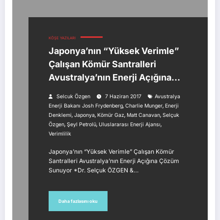
KÖŞE YAZILARI
Japonya’nın “Yüksek Verimle”
Çalışan Kömür Santralleri
Avustralya’nın Enerji Açığına
Çözüm Sunuyor
Selcuk Özgen
7 Haziran 2017
Avustralya
,
,
Enerji Bakanı Josh Frydenberg
Charlie Munger
Enerji
,
,
,
,
Denklemi
Japonya
Kömür Gaz
Matt Canavan
Selçuk
,
,
,
Özgen
Şeyl Petrolü
Uluslararası Enerji Ajansı
Verimlilik
Japonya’nın “Yüksek Verimle” Çalışan Kömür
Santralleri Avustralya’nın Enerji Açığına Çözüm
Sunuyor *Dr. Selçuk ÖZGEN &…
Daha fazlasını oku