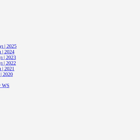
yı | 2025
ı | 2024
yı | 2023
yı | 2022
ı | 2021
 | 2020
gy WS