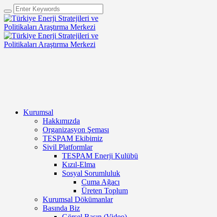
Kurumsal
Hakkımızda
Organizasyon Şeması
TESPAM Ekibimiz
Sivil Platformlar
TESPAM Enerji Kulübü
Kızıl-Elma
Sosyal Sorumluluk
Cuma Ağacı
Üreten Toplum
Kurumsal Dökümanlar
Basında Biz
Görsel Basın (Video)