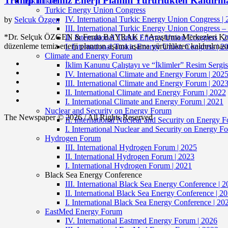
Trump’ın Temiz Enerji Planını Yürürlükten Kaldırma
Etkinlikler
Turkic Energy Union Congress
IV. International Turkic Energy Union Congress |
by
Selcuk Özgen
III. International Turkic Energy Union Congress –
*Dr. Selçuk ÖZGEN & Ferda BAYRAK / *Araştırma Merkezleri Koordin
II. International Turkic Energy Union Congress | 
düzenleme temiz enerji planının aşama aşama yürürlükten kaldırılması ve
I. International Turkic Energy Union Congress | 2
Climate and Energy Forum
İklim Kanunu Çalıştayı ve “İklimler” Resim Sergis
IV. International Climate and Energy Forum | 202
III. International Climate and Energy Forum | 202
II. International Climate and Energy Forum | 2022
I. International Climate and Energy Forum | 2021
Nuclear and Security on Energy Forum
The Newspaper © 2026 / All Rights Reserved
II. International Nuclear and Security on Energy 
I. International Nuclear and Security on Energy F
Hydrogen Forum
III. International Hydrogen Forum | 2025
II. International Hydrogen Forum | 2023
I. International Hydrogen Forum | 2021
Black Sea Energy Conference
III. International Black Sea Energy Conference | 
II. International Black Sea Energy Conference | 2
I. International Black Sea Energy Conference | 20
EastMed Energy Forum
IV. International Eastmed Energy Forum | 2026