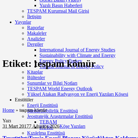
Yazılı Basın Haberleri
TESPAM Kurumsal Mail Girişi
İletişim
Yayınlar
Raporlar
Makaleler
Analizler
Dergiler
International Journal of Energy Studies
Sustainability with Climate and Energy
Etiket:
tespam kömür
Energy Policy Turkey
Turkish Journal of Energy Policy
Kitaplar
Bültenler
Sunumlar ve Bilgi Notları
TESPAM World Energy Outlook
Yüksel Atakan Radyasyon ve Enerji Yazıları Köşesi
Enstitüler
Enerji Enstitüsü
Home
»
tespam kömür
Sürdürülebilirlik Enstitüsü
Jeostratejik Araştırmalar Enstitüsü
Yazı
TEBAM
31 Mart 2017
7 Ağustos 2026
Köşe Yazıları
KÜRE
Kızılelma Enstitüsü