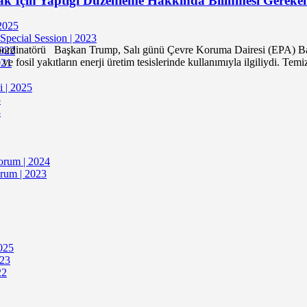
k İçin Yaptığı Düzenleme Hakkında Bilinmesi Gereken
 2025
 Special Session | 2023
atörü Başkan Trump, Salı günü Çevre Koruma Dairesi (EPA) Başkanı 
2022
 fosil yakıtların enerji üretim tesislerinde kullanımıyla ilgiliydi. Temi
021
i | 2025
5
3
Forum | 2024
orum | 2023
2025
023
22