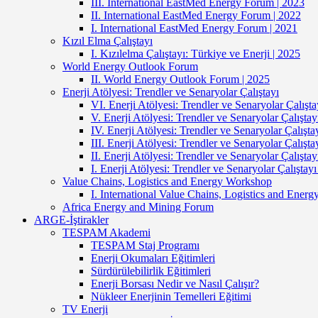
III. International EastMed Energy Forum | 2023
II. International EastMed Energy Forum | 2022
I. International EastMed Energy Forum | 2021
Kızıl Elma Çalıştayı
I. Kızılelma Çalıştayı: Türkiye ve Enerji | 2025
World Energy Outlook Forum
II. World Energy Outlook Forum | 2025
Enerji Atölyesi: Trendler ve Senaryolar Çalıştayı
VI. Enerji Atölyesi: Trendler ve Senaryolar Çalışta
V. Enerji Atölyesi: Trendler ve Senaryolar Çalıştay
IV. Enerji Atölyesi: Trendler ve Senaryolar Çalışta
III. Enerji Atölyesi: Trendler ve Senaryolar Çalışta
II. Enerji Atölyesi: Trendler ve Senaryolar Çalıştay
I. Enerji Atölyesi: Trendler ve Senaryolar Çalıştayı
Value Chains, Logistics and Energy Workshop
I. International Value Chains, Logistics and Ener
Africa Energy and Mining Forum
ARGE-İştirakler
TESPAM Akademi
TESPAM Staj Programı
Enerji Okumaları Eğitimleri
Sürdürülebilirlik Eğitimleri
Enerji Borsası Nedir ve Nasıl Çalışır?
Nükleer Enerjinin Temelleri Eğitimi
TV Enerji