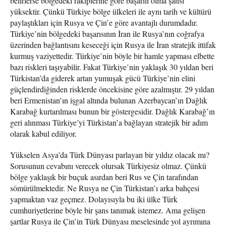
belirlerse bölgedeki rakiplerine göre başarılı olma şansı
yüksektir. Çünkü Türkiye bölge ülkeleri ile aynı tarih ve kültürü
paylaştıkları için Rusya ve Çin’e göre avantajlı durumdadır.
Türkiye’nin bölgedeki başarısının İran ile Rusya’nın coğrafya
üzerinden bağlantısını keseceği için Rusya ile İran stratejik ittifak
kurmuş vaziyettedir. Türkiye’nin böyle bir hamle yapması elbette
bazı riskleri taşıyabilir. Fakat Türkiye’nin yaklaşık 30 yıldan beri
Türkistan’da giderek artan yumuşak gücü Türkiye’nin elini
güçlendirdiğinden risklerde öncekisine göre azalmıştır. 29 yıldan
beri Ermenistan’ın işgal altında bulunan Azerbaycan’ın Dağlık
Karabağ kurtarılması bunun bir göstergesidir. Dağlık Karabağ’ın
geri alınması Türkiye’yi Türkistan’a bağlayan stratejik bir adım
olarak kabul ediliyor.
Yükselen Asya’da Türk Dünyası parlayan bir yıldız olacak mı?
Sorusunun cevabını verecek olursak Türkiyesiz olmaz. Çünkü
bölge yaklaşık bir buçuk asırdan beri Rus ve Çin tarafından
sömürülmektedir. Ne Rusya ne Çin Türkistan’ı arka bahçesi
yapmaktan vaz geçmez. Dolayısıyla bu iki ülke Türk
cumhuriyetlerine böyle bir şans tanımak istemez. Ama gelişen
şartlar Rusya ile Çin’in Türk Dünyası meselesinde yol ayrımına