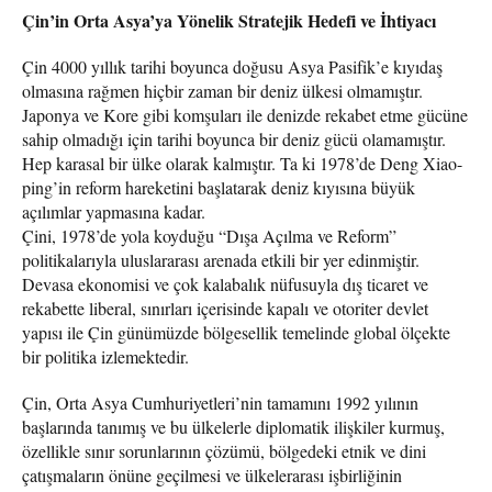
Çin’in Orta Asya’ya Yönelik Stratejik Hedefi ve İhtiyacı
Çin 4000 yıllık tarihi boyunca doğusu Asya Pasifik’e kıyıdaş
olmasına rağmen hiçbir zaman bir deniz ülkesi olmamıştır.
Japonya ve Kore gibi komşuları ile denizde rekabet etme gücüne
sahip olmadığı için tarihi boyunca bir deniz gücü olamamıştır.
Hep karasal bir ülke olarak kalmıştır. Ta ki 1978’de Deng Xiao-
ping’in reform hareketini başlatarak deniz kıyısına büyük
açılımlar yapmasına kadar.
Çini, 1978’de yola koyduğu “Dışa Açılma ve Reform”
politikalarıyla uluslararası arenada etkili bir yer edinmiştir.
Devasa ekonomisi ve çok kalabalık nüfusuyla dış ticaret ve
rekabette liberal, sınırları içerisinde kapalı ve otoriter devlet
yapısı ile Çin günümüzde bölgesellik temelinde global ölçekte
bir politika izlemektedir.
Çin, Orta Asya Cumhuriyetleri’nin tamamını 1992 yılının
başlarında tanımış ve bu ülkelerle diplomatik ilişkiler kurmuş,
özellikle sınır sorunlarının çözümü, bölgedeki etnik ve dini
çatışmaların önüne geçilmesi ve ülkelerarası işbirliğinin