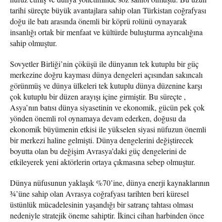
tarihi süreçte büyük avantajlara sahip olan Türkistan coğrafyası
doğu ile batı arasında önemli bir köprü rolünü oynayarak
insanlığı ortak bir menfaat ve kültürde buluşturma ayrıcalığına
sahip olmuştur.
Sovyetler Birliği’nin çöküşü ile dünyanın tek kutuplu bir güç
merkezine doğru kayması dünya dengeleri açısından sakıncalı
görünmüş ve dünya ülkeleri tek kutuplu dünya düzenine karşı
çok kutuplu bir düzen arayışı içine girmiştir. Bu süreçte ,
Asya’nın batısı dünya siyasetinin ve ekonomik, gücün pek çok
yönden önemli rol oynamaya devam ederken, doğusu da
ekonomik büyümenin etkisi ile yükselen siyasi nüfuzun önemli
bir merkezi haline gelmişti. Dünya dengelerini değiştirecek
boyutta olan bu değişim Avrasya’daki güç dengelerini de
etkileyerek yeni aktörlerin ortaya çıkmasına sebep olmuştur.
Dünya nüfusunun yaklaşık %70’ine, dünya enerji kaynaklarının
¾’üne sahip olan Avrasya coğrafyası tarihten beri küresel
üstünlük mücadelesinin yaşandığı bir satranç tahtası olması
nedeniyle stratejik öneme sahiptir. İkinci cihan harbinden önce