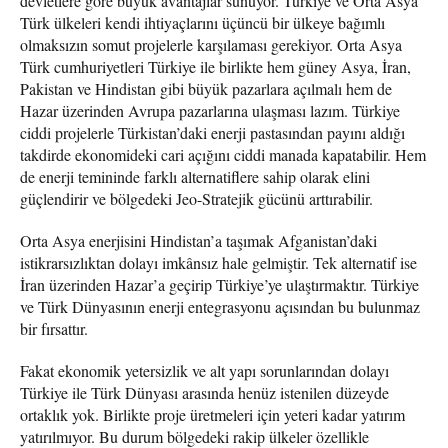
devletlere göre büyük avantajlar sunuyor. Türkiye ve Orta Asya
Türk ülkeleri kendi ihtiyaçlarını üçüncü bir ülkeye bağımlı
olmaksızın somut projelerle karşılaması gerekiyor. Orta Asya
Türk cumhuriyetleri Türkiye ile birlikte hem güney Asya, İran,
Pakistan ve Hindistan gibi büyük pazarlara açılmalı hem de
Hazar üzerinden Avrupa pazarlarına ulaşması lazım. Türkiye
ciddi projelerle Türkistan’daki enerji pastasından payını aldığı
takdirde ekonomideki cari açığını ciddi manada kapatabilir. Hem
de enerji temininde farklı alternatiflere sahip olarak elini
güçlendirir ve bölgedeki Jeo-Stratejik gücünü arttırabilir.
Orta Asya enerjisini Hindistan’a taşımak Afganistan’daki
istikrarsızlıktan dolayı imkânsız hale gelmiştir. Tek alternatif ise
İran üzerinden Hazar’a geçirip Türkiye’ye ulaştırmaktır. Türkiye
ve Türk Dünyasının enerji entegrasyonu açısından bu bulunmaz
bir fırsattır.
Fakat ekonomik yetersizlik ve alt yapı sorunlarından dolayı
Türkiye ile Türk Dünyası arasında henüz istenilen düzeyde
ortaklık yok. Birlikte proje üretmeleri için yeteri kadar yatırım
yatırılmıyor. Bu durum bölgedeki rakip ülkeler özellikle