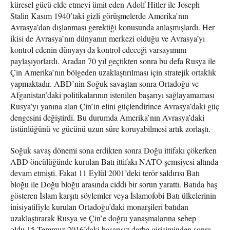
küresel gücü elde etmeyi ümit eden Adolf Hitler ile Joseph
Stalin Kasım 1940’taki gizli görüşmelerde Amerika’nın
Avrasya’dan dışlanması gerektiği konusunda anlaşmışlardı. Her
ikisi de Avrasya’nın dünyanın merkezi olduğu ve Avrasya’yı
kontrol edenin dünyayı da kontrol edeceği varsayımını
paylaşıyorlardı. Aradan 70 yıl geçtikten sonra bu defa Rusya ile
Çin Amerika’nın bölgeden uzaklaştırılması için stratejik ortaklık
yapmaktadır. ABD’nin Soğuk savaştan sonra Ortadoğu ve
Afganistan’daki politikalarının istenilen başarıyı sağlayamaması
Rusya’yı yanına alan Çin’in elini güçlendirince Avrasya’daki güç
dengesini değiştirdi. Bu durumda Amerika’nın Avrasya’daki
üstünlüğünü ve gücünü uzun süre koruyabilmesi artık zorlaştı.
Soğuk savaş dönemi sona erdikten sonra Doğu ittifakı çökerken
ABD öncülüğünde kurulan Batı ittifakı NATO şemsiyesi altında
devam etmişti. Fakat 11 Eylül 2001’deki terör saldırısı Batı
bloğu ile Doğu bloğu arasında ciddi bir sorun yarattı. Batıda baş
gösteren İslam karşıtı söylemler veya İslamofobi Batı ülkelerinin
inisiyatifiyle kurulan Ortadoğu’daki monarşileri batıdan
uzaklaştırarak Rusya ve Çin’e doğru yanaşmalarına sebep
oldu.15 Temmuz 2016’daki başarısız darbe girişiminden sonra