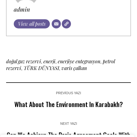
admin
View all posts
doğal gaz rezervi
,
enerji
,
enerjiye entegrasyon
,
petrol
rezervi
,
TÜRK DÜNYASI
,
varis çalkan
PREVIOUS YAZI
What About The Environment In Karabakh?
NEXT YAZI
Can We Achieve The Paris Agreement Goals With