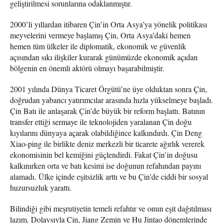
geliştirilmesi sorunlarına odaklanmıştır.
2000’li yıllardan itibaren Çin’in Orta Asya’ya yönelik politikası
meyvelerini vermeye başlamış Çin, Orta Asya’daki hemen
hemen tüm ülkeler ile diplomatik, ekonomik ve güvenlik
açısından sıkı ilişkiler kurarak günümüzde ekonomik açıdan
bölgenin en önemli aktörü olmayı başarabilmiştir.
2001 yılında Dünya Ticaret Örgütü’ne üye olduktan sonra Çin,
doğrudan yabancı yatırımcılar arasında hızla yükselmeye başladı.
Çin Batı ile anlaşarak Çin’de büyük bir reform başlattı. Batının
transfer ettiği sermaye ile teknolojiden yaralanan Çin doğu
kıyılarını dünyaya açarak olabildiğince kalkındırdı. Çin Deng
Xiao-ping ile birlikte deniz merkezli bir ticarete ağırlık vererek
ekonomisinin bel kemiğini güçlendirdi. Fakat Çin’in doğusu
kalkınırken orta ve batı kesimi ise doğunun refahından payını
alamadı. Ülke içinde eşitsizlik arttı ve bu Çin’de ciddi bir sosyal
huzursuzluk yarattı.
Bilindiği gibi meşrutiyetin temeli refahtır ve onun eşit dağıtılması
lazım. Dolaysıyla Çin, Jiang Zemin ve Hu Jintao dönemlerinde