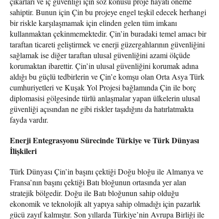
çıkarları ve iç güvenliği için söz konusu proje hayatı öneme
sahiptir. Bunun için Çin bu projeye engel teşkil edecek herhangi
bir riskle karşılaşmamak için elinden gelen tüm imkanı
kullanmaktan çekinmemektedir. Çin’in buradaki temel amacı bir
taraftan ticareti geliştirmek ve enerji güzergahlarının güvenliğini
sağlamak ise diğer taraftan ulusal güvenliğini azami ölçüde
korumaktan ibarettir. Çin’in ulusal güvenliğini korumak adına
aldığı bu güçlü tedbirlerin ve Çin’e komşu olan Orta Asya Türk
cumhuriyetleri ve Kuşak Yol Projesi bağlamında Çin ile borç
diplomasisi gölgesinde türlü anlaşmalar yapan ülkelerin ulusal
güvenliği açısından ne gibi riskler taşıdığını da hatırlatmakta
fayda vardır.
Enerji Entegrasyonu Sürecinde Türkiye ve Türk Dünyası
İlişkileri
Türk Dünyası Çin’in başını çektiği Doğu bloğu ile Almanya ve
Fransa’nın başını çektiği Batı bloğunun ortasında yer alan
stratejik bölgedir. Doğu ile Batı bloğunun sahip olduğu
ekonomik ve teknolojik alt yapıya sahip olmadığı için pazarlık
gücü zayıf kalmıştır. Son yıllarda Türkiye’nin Avrupa Birliği ile