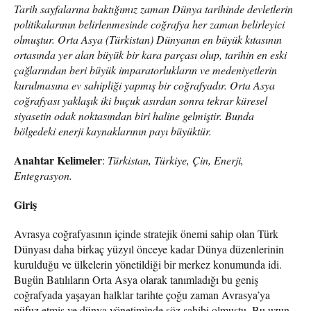
Tarih sayfalarına baktığımız zaman Dünya tarihinde devletlerin
politikalarının belirlenmesinde coğrafya her zaman belirleyici
olmuştur. Orta Asya (Türkistan) Dünyanın en büyük kıtasının
ortasında yer alan büyük bir kara parçası olup, tarihin en eski
çağlarından beri büyük imparatorlukların ve medeniyetlerin
kurulmasına ev sahipliği yapmış bir coğrafyadır. Orta Asya
coğrafyası yaklaşık iki buçuk asırdan sonra tekrar küresel
siyasetin odak noktasından biri haline gelmiştir. Bunda
bölgedeki enerji kaynaklarının payı büyüktür.
Anahtar Kelimeler
:
Türkistan, Türkiye, Çin, Enerji,
Entegrasyon.
Giriş
Avrasya coğrafyasının içinde stratejik önemi sahip olan Türk
Dünyası daha birkaç yüzyıl önceye kadar Dünya düzenlerinin
kurulduğu ve ülkelerin yönetildiği bir merkez konumunda idi.
Bugün Batılıların Orta Asya olarak tanımladığı bu geniş
coğrafyada yaşayan halklar tarihte çoğu zaman Avrasya’ya
nüfuz etmiş ve dünya yönetiminde söz sahibi olmuştu. Bu uzun