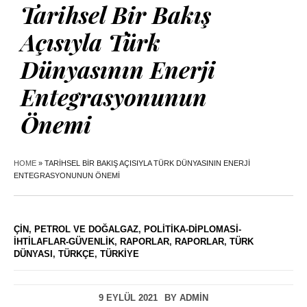
Tarihsel Bir Bakış
Açısıyla Türk
Dünyasının Enerji
Entegrasyonunun
Önemi
HOME
»
TARIHSEL BIR BAKIŞ AÇISIYLA TÜRK DÜNYASININ ENERJI
ENTEGRASYONUNUN ÖNEMI
ÇIN
,
PETROL VE DOĞALGAZ
,
POLITIKA-DIPLOMASI-
İHTILAFLAR-GÜVENLIK
,
RAPORLAR
,
RAPORLAR
,
TÜRK
DÜNYASI
,
TÜRKÇE
,
TÜRKIYE
9 EYLÜL 2021
BY
ADMIN