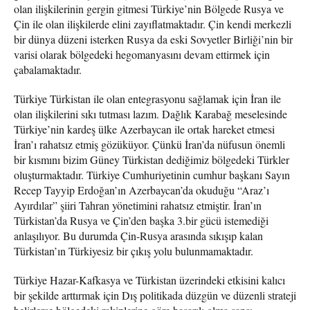
olan ilişkilerinin gergin gitmesi Türkiye’nin Bölgede Rusya ve
Çin ile olan ilişkilerde elini zayıflatmaktadır. Çin kendi merkezli
bir dünya düzeni isterken Rusya da eski Sovyetler Birliği’nin bir
varisi olarak bölgedeki hegomanyasını devam ettirmek için
çabalamaktadır.
Türkiye Türkistan ile olan entegrasyonu sağlamak için İran ile
olan ilişkilerini sıkı tutması lazım. Dağlık Karabağ meselesinde
Türkiye’nin kardeş ülke Azerbaycan ile ortak hareket etmesi
İran’ı rahatsız etmiş gözüküyor. Çünkü İran’da nüfusun önemli
bir kısmını bizim Güney Türkistan dediğimiz bölgedeki Türkler
oluşturmaktadır. Türkiye Cumhuriyetinin cumhur başkanı Sayın
Recep Tayyip Erdoğan’ın Azerbaycan’da okuduğu “Araz’ı
Ayırdılar” şiiri Tahran yönetimini rahatsız etmiştir. İran’ın
Türkistan’da Rusya ve Çin’den başka 3.bir gücü istemediği
anlaşılıyor. Bu durumda Çin-Rusya arasında sıkışıp kalan
Türkistan’ın Türkiyesiz bir çıkış yolu bulunmamaktadır.
Türkiye Hazar-Kafkasya ve Türkistan üzerindeki etkisini kalıcı
bir şekilde arttırmak için Dış politikada düzgün ve düzenli strateji