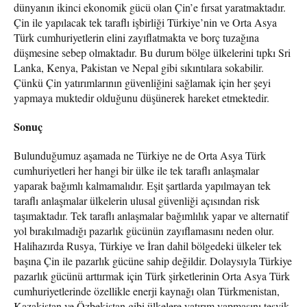
dünyanın ikinci ekonomik gücü olan Çin’e fırsat yaratmaktadır.
Çin ile yapılacak tek taraflı işbirliği Türkiye’nin ve Orta Asya
Türk cumhuriyetlerin elini zayıflatmakta ve borç tuzağına
düşmesine sebep olmaktadır. Bu durum bölge ülkelerini tıpkı Sri
Lanka, Kenya, Pakistan ve Nepal gibi sıkıntılara sokabilir.
Çünkü Çin yatırımlarının güvenliğini sağlamak için her şeyi
yapmaya muktedir olduğunu düşünerek hareket etmektedir.
Sonuç
Bulunduğumuz aşamada ne Türkiye ne de Orta Asya Türk
cumhuriyetleri her hangi bir ülke ile tek taraflı anlaşmalar
yaparak bağımlı kalmamalıdır. Eşit şartlarda yapılmayan tek
taraflı anlaşmalar ülkelerin ulusal güvenliği açısından risk
taşımaktadır. Tek taraflı anlaşmalar bağımlılık yapar ve alternatif
yol bırakılmadığı pazarlık gücünün zayıflamasını neden olur.
Halihazırda Rusya, Türkiye ve İran dahil bölgedeki ülkeler tek
başına Çin ile pazarlık gücüne sahip değildir. Dolaysıyla Türkiye
pazarlık gücünü arttırmak için Türk şirketlerinin Orta Asya Türk
cumhuriyetlerinde özellikle enerji kaynağı olan Türkmenistan,
Kazakistan ve Özbekistan gibi ülkelere yatırım yapmasını teşvik