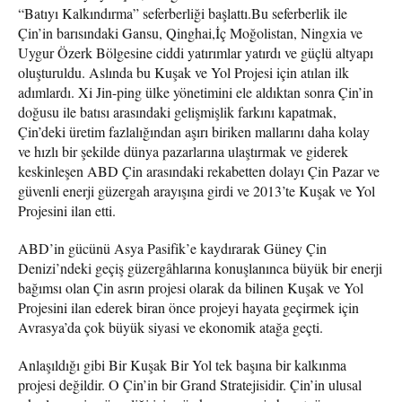
“Batıyı Kalkındırma” seferberliği başlattı.Bu seferberlik ile
Çin’in barısındaki Gansu, Qinghai,İç Moğolistan, Ningxia ve
Uygur Özerk Bölgesine ciddi yatırımlar yatırdı ve güçlü altyapı
oluşturuldu. Aslında bu Kuşak ve Yol Projesi için atılan ilk
adımlardı. Xi Jin-ping ülke yönetimini ele aldıktan sonra Çin’in
doğusu ile batısı arasındaki gelişmişlik farkını kapatmak,
Çin’deki üretim fazlalığından aşırı biriken mallarını daha kolay
ve hızlı bir şekilde dünya pazarlarına ulaştırmak ve giderek
keskinleşen ABD Çin arasındaki rekabetten dolayı Çin Pazar ve
güvenli enerji güzergah arayışına girdi ve 2013’te Kuşak ve Yol
Projesini ilan etti.
ABD’in gücünü Asya Pasifik’e kaydırarak Güney Çin
Denizi’ndeki geçiş güzergâhlarına konuşlanınca büyük bir enerji
bağımsı olan Çin asrın projesi olarak da bilinen Kuşak ve Yol
Projesini ilan ederek biran önce projeyi hayata geçirmek için
Avrasya’da çok büyük siyasi ve ekonomik atağa geçti.
Anlaşıldığı gibi Bir Kuşak Bir Yol tek başına bir kalkınma
projesi değildir. O Çin’in bir Grand Stratejisidir. Çin’in ulusal