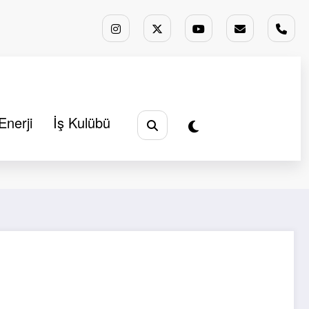
Enerji
İş Kulübü
Analizler
Köşe Yazıları
Yunanistan ne yapmalı?