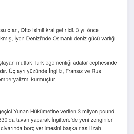
lan, Otto isimli kral getirildi. 3 yıl önce
kmış, İyon Denizi’nde Osmanlı deniz gücü varlığı
aşlayan mutlak Türk egemenliği adalar cephesinde
dır. Üç ayrı yüzünde İngiliz, Fransız ve Rus
l emperyalizmi kurmuştur.
n geçici Yunan Hükümetine verilen 3 milyon pound
830’da tavan yaparak İngiltere’de yeni zenginler
civarında borç verilmesini başka nasıl izah