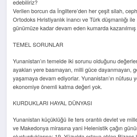
edebiliriz?
Verilen borcun da İngiltere’den her çeşit silah, ce
Ortodoks Hıristiyanlık inancı ve Türk düşmanlığı ile
günümüze kadar devam eden kumarda kazanılmış vek
TEMEL SORUNLAR
Yunanistan’ın temelde iki sorunu olduğunu değerlendi
ayakları yere basmayan, milli güce dayanmayan, gerç
yaşamaya devam ediyorlar. Yunanistan’ın nüfusu yok
ekonomiye önemli katma değeri yok.
KURDUKLARI HAYAL DÜNYASI
Yunanistan küçüklüğü ile ters orantılı devlet ve mill
ve Makedonya mirasına yani Helenistik çağın günümü
oluşturduklarına; 19. Yüzyılda ortaya atılan Bizan