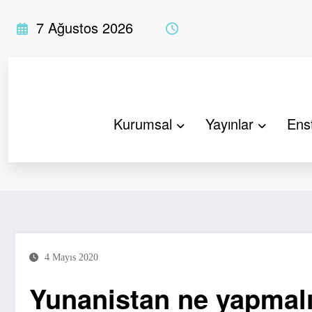
İçeriğe
7 Ağustos 2026
atla
Kurumsal
Yayınlar
Enst
Yunanistan ne yapmalı?
4 Mayıs 2020
Yunanistan ne yapmal