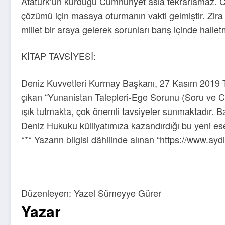
Atatürk’ün kurduğu Cumhuriyet asla tekrarlamaz. Cu
çözümü için masaya oturmanın vakti gelmiştir. Zira h
millet bir araya gelerek sorunları barış içinde halletm
KİTAP TAVSİYESİ:
Deniz Kuvvetleri Kurmay Başkanı, 27 Kasım 2019 T
çıkan “Yunanistan Talepleri-Ege Sorunu (Soru ve Ce
ışık tutmakta, çok önemli tavsiyeler sunmaktadır.
Deniz Hukuku külliyatımıza kazandırdığı bu yeni ese
*** Yazarın bilgisi dâhilinde alınan “https://www.a
Düzenleyen: Yazel Sümeyye Gürer
Yazar