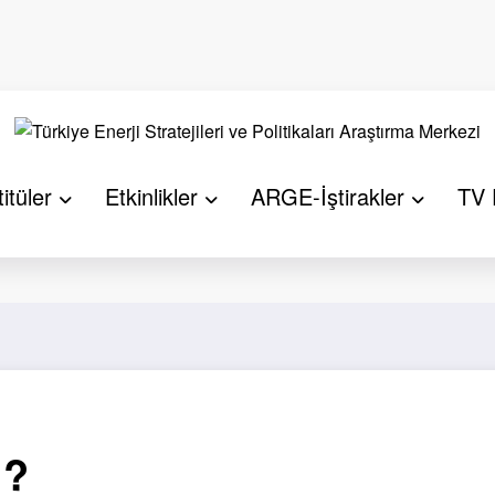
itüler
Etkinlikler
ARGE-İştirakler
TV 
Başlangıç
ı?