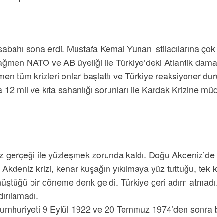
abahı sona erdi. Mustafa Kemal Yunan istilacılarına çok
iye rağmen NATO ve AB üyeliği ile Türkiye’deki Atlantik da
men tüm krizleri onlar başlattı ve Türkiye reaksiyoner du
 12 mil ve kıta sahanlığı sorunları ile Kardak Krizine m
 gerçeği ile yüzleşmek zorunda kaldı. Doğu Akdeniz’de 
ğu Akdeniz krizi, kenar kuşağın yıkılmaya yüz tuttuğu, tek
önüştüğü bir döneme denk geldi. Türkiye geri adım atmad
dırılamadı.
huriyeti 9 Eylül 1922 ve 20 Temmuz 1974’den sonra bu 