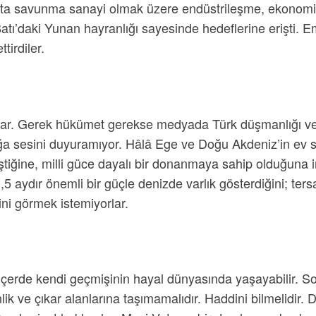
başta savunma sanayi olmak üzere endüstrileşme, ekonomi
 Batı’daki Yunan hayranlığı sayesinde hedeflerine erişti. Em
tirdiler.
r. Gerek hükümet gerekse medyada Türk düşmanlığı ve al
uğa sesini duyuramıyor. Hâlâ Ege ve Doğu Akdeniz’in ev sah
ştiğine, milli güce dayalı bir donanmaya sahip olduğuna 
1,5 aydır önemli bir güçle denizde varlık gösterdiğini; 
ni görmek istemiyorlar.
içerde kendi geçmişinin hayal dünyasında yaşayabilir. So
ik ve çıkar alanlarına taşımamalıdır. Haddini bilmelidir