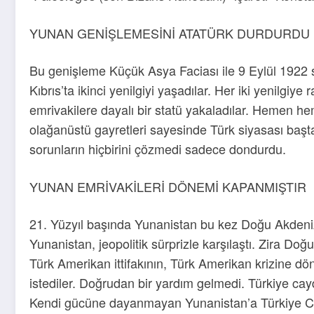
YUNAN GENİŞLEMESİNİ ATATÜRK DURDURDU
Bu genişleme Küçük Asya Faciası ile 9 Eylül 1922 s
Kıbrıs’ta ikinci yenilgiyi yaşadılar. Her iki yenilg
emrivakilere dayalı bir statü yakaladılar. Hemen he
olağanüstü gayretleri sayesinde Türk siyasası başta
sorunların hiçbirini çözmedi sadece dondurdu.
YUNAN EMRİVAKİLERİ DÖNEMİ KAPANMIŞTIR
21. Yüzyıl başında Yunanistan bu kez Doğu Akdeniz
Yunanistan, jeopolitik sürprizle karşılaştı. Zira Do
Türk Amerikan ittifakının, Türk Amerikan krizine d
istediler. Doğrudan bir yardım gelmedi. Türkiye cay
Kendi gücüne dayanmayan Yunanistan’a Türkiye Cum