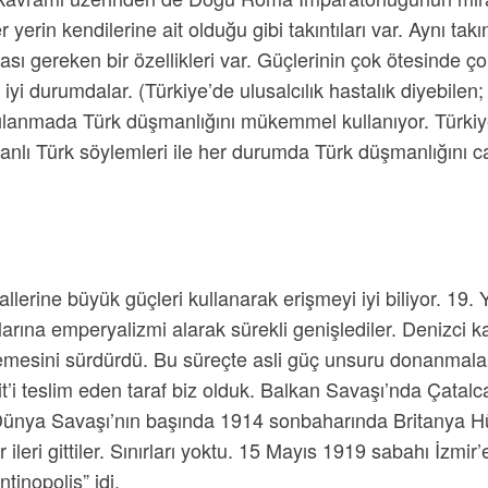
yerin kendilerine ait olduğu gibi takıntıları var. Aynı ta
sı gereken bir özellikleri var. Güçlerinin çok ötesinde çok
 iyi durumdalar. (Türkiye’de ulusalcılık hastalık diyebile
apılanmada Türk düşmanlığını mükemmel kullanıyor. Türkiye
nlı Türk söylemleri ile her durumda Türk düşmanlığını ca
llerine büyük güçleri kullanarak erişmeyi iyi biliyor. 19.
rına emperyalizmi alarak sürekli genişlediler. Denizci 
lemesini sürdürdü. Bu süreçte asli güç unsuru donanmal
’i teslim eden taraf biz olduk. Balkan Savaşı’nda Çatalca
ci Dünya Savaşı’nın başında 1914 sonbaharında Britanya 
ileri gittiler. Sınırları yoktu. 15 Mayıs 1919 sabahı İzmir’e
tinopolis” idi.