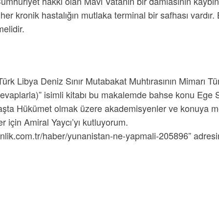
mhuriyet hakkı olan Mavi Vatanın bir damlasının kaybına
er kronik hastalığın mutlaka terminal bir safhası vardır.
elidir.
ürk Libya Deniz Sınır Mutabakat Muhtırasının Mimarı Tü
vaplarla)” isimli kitabı bu makalemde bahse konu Ege Sor
 Başta Hükümet olmak üzere akademisyenler ve konuya mer
r için Amiral Yaycı’yı kutluyorum.
ydinlik.com.tr/haber/yunanistan-ne-yapmali-205896” adresi