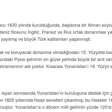
 1830 yılında kurulduğunda, başlarına bir Alman soylusu o
eniz filosunu İngiliz, Fransız ve Rus ortak donanması ya
yayılmış ve büyük Türk katliamları yaşanmıştı.
lacak ve koruyacak donanma olmadığından 15. Yüzyılda b
undaki Pylos şehrinin en güzel yerinde büyük bir anıt var
 kahramanının adı yoktur. Kısacası Yunanistan’ı 19. Yüzyı
an isyan sonrasında Yunanistan’ın kuruluşuna destek içi
 1825 yıllarında hisse senetleri çıkarılmış; bu hisseler 1
ştur. Yunanistan’a o dönem milli gelirinin yüzde 120’si 