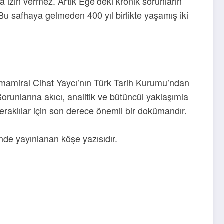
 izin vermez. Artık Ege’deki kronik sorunların
 Bu safhaya gelmeden 400 yıl birlikte yaşamış iki
mamiral Cihat Yaycı’nın Türk Tarih Kurumu’ndan
unlarına akıcı, analitik ve bütüncül yaklaşımla
aklılar için son derece önemli bir dokümandır.
nde yayınlanan köşe yazısıdır.