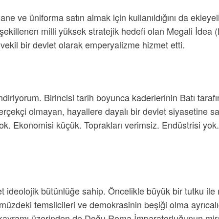
phane ve üniforma satın almak için kullanıldığını da ekle
 şekillenen milli yüksek stratejik hedefi olan Megali İdea
il bir devlet olarak emperyalizme hizmet etti.
riyorum. Birincisi tarih boyunca kaderlerinin Batı tarafın
ekçi olmayan, hayallere dayalı bir devlet siyasetine sahi
. Ekonomisi küçük. Toprakları verimsiz. Endüstrisi yok.
et ideolojik bütünlüğe sahip. Öncelikle büyük bir tutku ile
zdeki temsilcileri ve demokrasinin beşiği olma ayrıcalığ
s kavramı üzerinden de Doğu Roma İmparatorluğunun mirasç