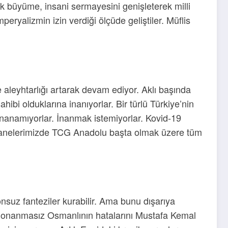
k büyüme, insani sermayesini genişleterek milli
peryalizmin izin verdiği ölçüde geliştiler. Müflis
eyhtarlığı artarak devam ediyor. Aklı başında
ibi olduklarına inanıyorlar. Bir türlü Türkiye’nin
inanamıyorlar. İnanmak istemiyorlar. Kovid-19
tersanelerimizde TCG Anadolu başta olmak üzere tüm
nsuz fanteziler kurabilir. Ama bunu dışarıya
. Donanmasız Osmanlının hatalarını Mustafa Kemal