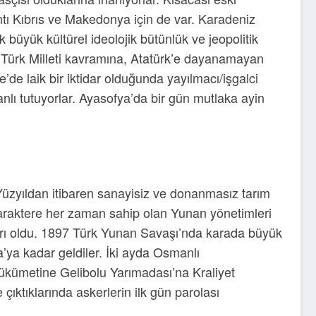
kıntı Kıbrıs ve Makedonya için de var. Karadeniz
 büyük kültürel ideolojik bütünlük ve jeopolitik
n; Türk Milleti kavramına, Atatürk’e dayanamayan
’de laik bir iktidar olduğunda yayılmacı/işgalci
nlı tutuyorlar. Ayasofya’da bir gün mutlaka ayin
 Yüzyıldan itibaren sanayisiz ve donanmasız tarım
karaktere her zaman sahip olan Yunan yönetimleri
arı oldu. 1897 Türk Yunan Savaşı’nda karada büyük
’ya kadar geldiler. İki ayda Osmanlı
Hükümetine Gelibolu Yarımadası’na Kraliyet
 çıktıklarında askerlerin ilk gün parolası