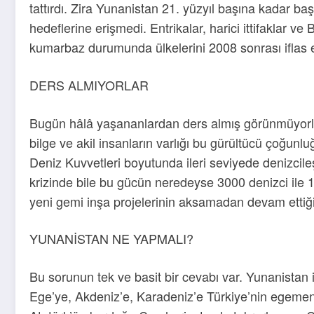
tattırdı. Zira Yunanistan 21. yüzyıl başına kadar 
hedeflerine erişmedi. Entrikalar, harici ittifaklar ve
kumarbaz durumunda ülkelerini 2008 sonrası iflas et
DERS ALMIYORLAR
Bugün hâlâ yaşananlardan ders almış görünmüyorla
bilge ve akil insanların varlığı bu gürültücü çoğunl
Deniz Kuvvetleri boyutunda ileri seviyede denizcile
krizinde bile bu gücün neredeyse 3000 denizci ile 
yeni gemi inşa projelerinin aksamadan devam ettiği
YUNANİSTAN NE YAPMALI?
Bu sorunun tek ve basit bir cevabı var. Yunanistan 
Ege’ye, Akdeniz’e, Karadeniz’e Türkiye’nin egemenl