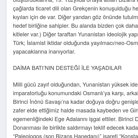
çağlarda ticaret dili olan Grekçenin konuşulduğu her 
kıyıları için de var. Diğer yandan göz önünde tutulma
hedef birliğine sahipler. Bu alanda bizden çok daha
kitleler var.) Diğer taraftan Yunanistan ideolojik y
Türk; İslamist iktidar olduğunda yayılmacı/neo-Osma
yapacaklarına inanıyorlar.
DAİMA BATI’NIN DESTEĞİ İLE YAŞADILAR
Milli gücü zayıf olduğundan, Yunanistan yüksek idea
imparatorluğu konumundaki Osmanlı’ya karşı, arkala
Birinci İnönü Savaşı’na kadar doğuya doğru geniş
zafer elde ettiğimiz halde masada kaybeden ve Girit
egemenliğindeki Ege Adalarını işgal ettiler. Birin
Donanması ile birlikte saldırmayı teklif edecek kadar 
“Paleologos (son Bizans Hanedanı)” işareti “Konstan