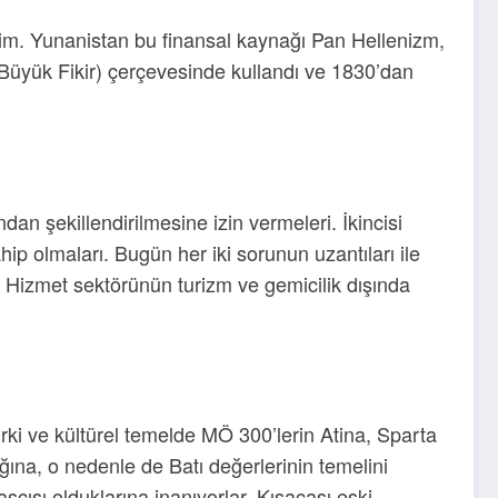
yelim. Yunanistan bu finansal kaynağı Pan Hellenizm,
 (Büyük Fikir) çerçevesinde kullandı ve 1830’dan
dan şekillendirilmesine izin vermeleri. İkincisi
p olmaları. Bugün her iki sorunun uzantıları ile
 Hizmet sektörünün turizm ve gemicilik dışında
 ırki ve kültürel temelde MÖ 300’lerin Atina, Sparta
ına, o nedenle de Batı değerlerinin temelini
ısı olduklarına inanıyorlar. Kısacası eski