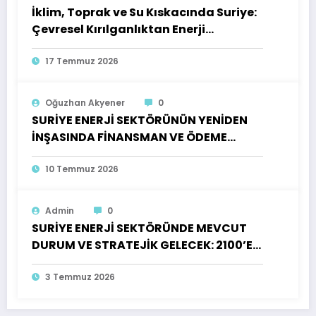
İklim, Toprak ve Su Kıskacında Suriye:
Çevresel Kırılganlıktan Enerji
Güvenliğine Bütüncül Bir Risk
Değerlendirmesi
17 Temmuz 2026
Oğuzhan Akyener
0
SURİYE ENERJİ SEKTÖRÜNÜN YENİDEN
İNŞASINDA FİNANSMAN VE ÖDEME
MİMARİSİ: ULUSLARARASI
KARŞILAŞTIRMALI DENEYİMLER IŞIĞINDA
10 Temmuz 2026
BİR DEĞERLENDİRME VE POLİTİKA
ÖNERİLERİ
Admin
0
SURİYE ENERJİ SEKTÖRÜNDE MEVCUT
DURUM VE STRATEJİK GELECEK: 2100’E
UZANAN BİR PERSPEKTİF
3 Temmuz 2026