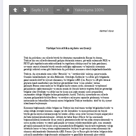
Sayfa
1
/
6
Yakınlaşma
100%