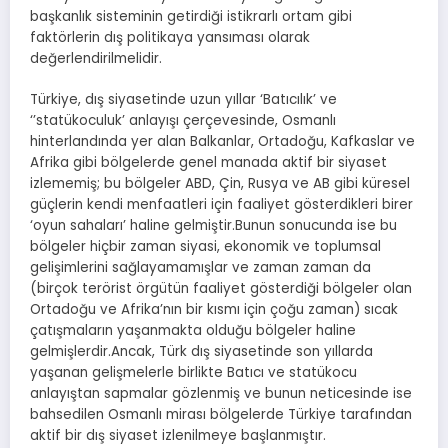
başkanlık sisteminin getirdiği istikrarlı ortam gibi
faktörlerin dış politikaya yansıması olarak
değerlendirilmelidir.
Türkiye, dış siyasetinde uzun yıllar ‘Batıcılık’ ve
‘’statükoculuk’ anlayışı çerçevesinde, Osmanlı
hinterlandında yer alan Balkanlar, Ortadoğu, Kafkaslar ve
Afrika gibi bölgelerde genel manada aktif bir siyaset
izlememiş; bu bölgeler ABD, Çin, Rusya ve AB gibi küresel
güçlerin kendi menfaatleri için faaliyet gösterdikleri birer
‘oyun sahaları’ haline gelmiştir.Bunun sonucunda ise bu
bölgeler hiçbir zaman siyasi, ekonomik ve toplumsal
gelişimlerini sağlayamamışlar ve zaman zaman da
(birçok terörist örgütün faaliyet gösterdiği bölgeler olan
Ortadoğu ve Afrika’nın bir kısmı için çoğu zaman) sıcak
çatışmaların yaşanmakta olduğu bölgeler haline
gelmişlerdir.Ancak, Türk dış siyasetinde son yıllarda
yaşanan gelişmelerle birlikte Batıcı ve statükocu
anlayıştan sapmalar gözlenmiş ve bunun neticesinde ise
bahsedilen Osmanlı mirası bölgelerde Türkiye tarafından
aktif bir dış siyaset izlenilmeye başlanmıştır.