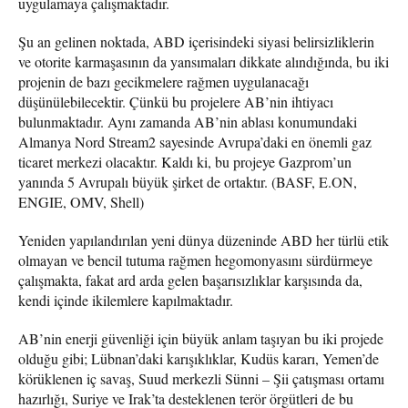
uygulamaya çalışmaktadır.
Şu an gelinen noktada, ABD içerisindeki siyasi belirsizliklerin
ve otorite karmaşasının da yansımaları dikkate alındığında, bu iki
projenin de bazı gecikmelere rağmen uygulanacağı
düşünülebilecektir. Çünkü bu projelere AB’nin ihtiyacı
bulunmaktadır. Aynı zamanda AB’nin ablası konumundaki
Almanya Nord Stream2 sayesinde Avrupa’daki en önemli gaz
ticaret merkezi olacaktır. Kaldı ki, bu projeye Gazprom’un
yanında 5 Avrupalı büyük şirket de ortaktır. (BASF, E.ON,
ENGIE, OMV, Shell)
Yeniden yapılandırılan yeni dünya düzeninde ABD her türlü etik
olmayan ve bencil tutuma rağmen hegomonyasını sürdürmeye
çalışmakta, fakat ard arda gelen başarısızlıklar karşısında da,
kendi içinde ikilemlere kapılmaktadır.
AB’nin enerji güvenliği için büyük anlam taşıyan bu iki projede
olduğu gibi; Lübnan’daki karışıklıklar, Kudüs kararı, Yemen’de
körüklenen iç savaş, Suud merkezli Sünni – Şii çatışması ortamı
hazırlığı, Suriye ve Irak’ta desteklenen terör örgütleri de bu