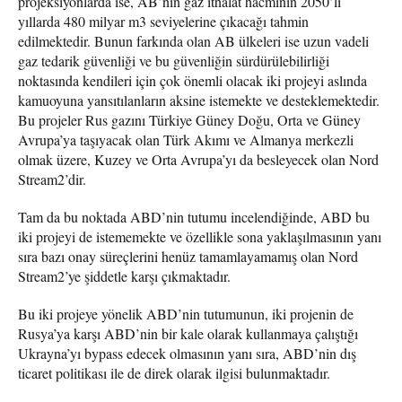
projeksiyonlarda ise, AB’nin gaz ithalat hacminin 2050’li
yıllarda 480 milyar m3 seviyelerine çıkacağı tahmin
edilmektedir. Bunun farkında olan AB ülkeleri ise uzun vadeli
gaz tedarik güvenliği ve bu güvenliğin sürdürülebilirliği
noktasında kendileri için çok önemli olacak iki projeyi aslında
kamuoyuna yansıtılanların aksine istemekte ve desteklemektedir.
Bu projeler Rus gazını Türkiye Güney Doğu, Orta ve Güney
Avrupa’ya taşıyacak olan Türk Akımı ve Almanya merkezli
olmak üzere, Kuzey ve Orta Avrupa’yı da besleyecek olan Nord
Stream2’dir.
Tam da bu noktada ABD’nin tutumu incelendiğinde, ABD bu
iki projeyi de istememekte ve özellikle sona yaklaşılmasının yanı
sıra bazı onay süreçlerini henüz tamamlayamamış olan Nord
Stream2’ye şiddetle karşı çıkmaktadır.
Bu iki projeye yönelik ABD’nin tutumunun, iki projenin de
Rusya’ya karşı ABD’nin bir kale olarak kullanmaya çalıştığı
Ukrayna’yı bypass edecek olmasının yanı sıra, ABD’nin dış
ticaret politikası ile de direk olarak ilgisi bulunmaktadır.