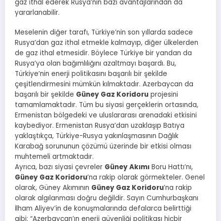
gaz ithal ederek Rusya’nın bazı avantajlarından da
yararlanabilir.
Meselenin diğer tarafı, Türkiye’nin son yıllarda sadece
Rusya’dan gaz ithal etmekle kalmayıp, diğer ülkelerden
de gaz ithal etmesidir. Böylece Türkiye bir yandan da
Rusya’ya olan bağımlılığını azaltmayı başardı. Bu,
Türkiye’nin enerji politikasını başarılı bir şekilde
çeşitlendirmesini mümkün kılmaktadır. Azerbaycan da
başarılı bir şekilde
Güney Gaz Koridoru
projesini
tamamlamaktadır. Tüm bu siyasi gerçeklerin ortasında,
Ermenistan bölgedeki ve uluslararası arenadaki etkisini
kaybediyor. Ermenistan Rusya’dan uzaklaşıp Batıya
yaklaştıkça, Türkiye-Rusya yakınlaşmasının Dağlık
Karabağ sorununun çözümü üzerinde bir etkisi olması
muhtemeli artmaktadır.
Ayrıca, bazı siyasi çevreler
Güney Akımı
Boru Hattı’nı,
Güney Gaz Koridoru
’na rakip olarak görmekteler. Genel
olarak, Güney Akımının
Güney Gaz Koridoru
’na rakip
olarak algılanması doğru değildir. Sayın Cumhurbaşkanı
İlham Aliyev’in de konuşmalarında defalarca belirttiği
gibi: “Azerbaycan’ın enerji güvenliği politikası hiçbir