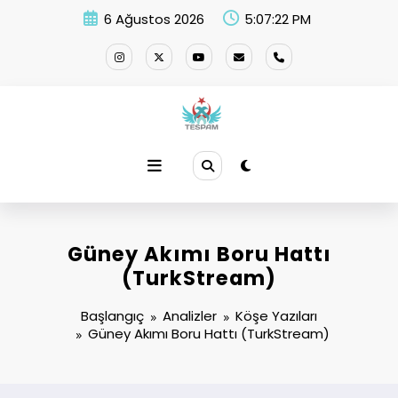
İçeriğe
6 Ağustos 2026
5:07:22 PM
atla
Güney Akımı Boru Hattı
(TurkStream)
Başlangıç
Analizler
Köşe Yazıları
Güney Akımı Boru Hattı (TurkStream)