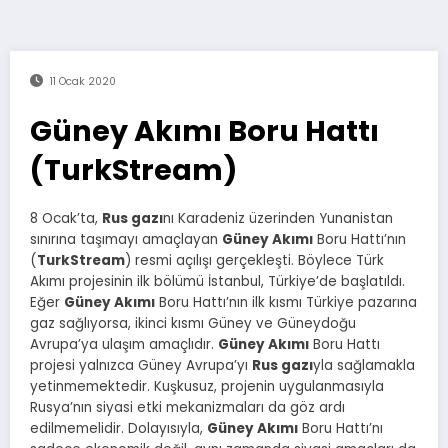
11 Ocak 2020
Güney Akımı Boru Hattı
(TurkStream)
8 Ocak’ta,
Rus gazı
nı Karadeniz üzerinden Yunanistan
sınırına taşımayı amaçlayan
Güney Akımı
Boru Hattı’nın
(
TurkStream
) resmi açılışı gerçekleşti. Böylece Türk
Akımı projesinin ilk bölümü İstanbul, Türkiye’de başlatıldı.
Eğer
Güney Akımı
Boru Hattı’nın ilk kısmı Türkiye pazarına
gaz sağlıyorsa, ikinci kısmı Güney ve Güneydoğu
Avrupa’ya ulaşım amaçlıdır.
Güney Akımı
Boru Hattı
projesi yalnızca Güney Avrupa’yı
Rus gazı
yla sağlamakla
yetinmemektedir. Kuşkusuz, projenin uygulanmasıyla
Rusya’nın siyasi etki mekanizmaları da göz ardı
edilmemelidir. Dolayısıyla,
Güney Akımı
Boru Hattı’nı