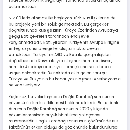
sadece ekonomik değil, aynı zamanda siyasi amaçları da
bulunmaktadır.
S-400’lerin alınması ile başlayan Türk-Rus ilişkilerine de
bu projeyle yeni bir soluk gelmektedir. Bu gerçekler
doğrultusunda
Rus gazı
nın Türkiye üzerinden Avrupa’ya
geçişi Batı çevreleri tarafından endişeyle
karşılanmaktadır. Batı, yıllardır Türkiye’nin Avrupa Birliğine
entegrasyonuna engeller oluşturmakta devam
etmektedir. Türkiye’nin ABD ve Batı ile gergin ilişkileri
doğrultusunda Rusya ile yakınlaşması hem kendisinin,
hem de Azerbaycan’ın siyasi amaçlarına son derece
uygun gelmektedir. Bu noktada akla gelen soru şu:
Türkiye ve Rusya’nın bu kadar yakınlaşması Azerbaycan’a
ne vaat ediyor?
Kuşkusuz, bu yakınlaşmanın Dağlık Karabağ sorununun
çözümünü olumlu etkilemesi beklenmektedir. Bu nedenle,
durumun Dağlık Karabağ sorununun 2020 yılı içinde
çözümlenmesinde büyük bir atılıma yol açması
muhtemeldir. Dağlık Karabağ sorununun çözümünde Rus
faktörünün etken olduğu da göz önünde bulundurulursa,