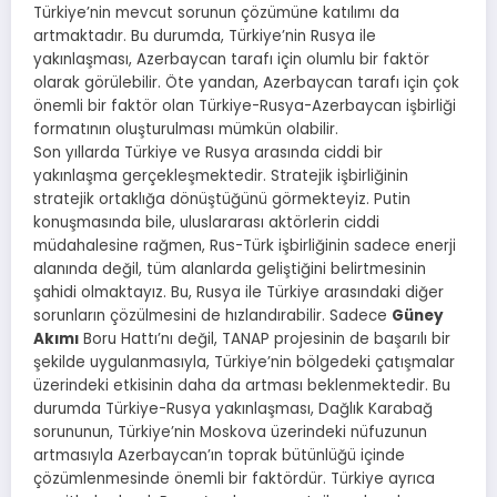
Türkiye’nin mevcut sorunun çözümüne katılımı da
artmaktadır. Bu durumda, Türkiye’nin Rusya ile
yakınlaşması, Azerbaycan tarafı için olumlu bir faktör
olarak görülebilir. Öte yandan, Azerbaycan tarafı için çok
önemli bir faktör olan Türkiye-Rusya-Azerbaycan işbirliği
formatının oluşturulması mümkün olabilir.
Son yıllarda Türkiye ve Rusya arasında ciddi bir
yakınlaşma gerçekleşmektedir. Stratejik işbirliğinin
stratejik ortaklığa dönüştüğünü görmekteyiz. Putin
konuşmasında bile, uluslararası aktörlerin ciddi
müdahalesine rağmen, Rus-Türk işbirliğinin sadece enerji
alanında değil, tüm alanlarda geliştiğini belirtmesinin
şahidi olmaktayız. Bu, Rusya ile Türkiye arasındaki diğer
sorunların çözülmesini de hızlandırabilir. Sadece
Güney
Akımı
Boru Hattı’nı değil, TANAP projesinin de başarılı bir
şekilde uygulanmasıyla, Türkiye’nin bölgedeki çatışmalar
üzerindeki etkisinin daha da artması beklenmektedir. Bu
durumda Türkiye-Rusya yakınlaşması, Dağlık Karabağ
sorununun, Türkiye’nin Moskova üzerindeki nüfuzunun
artmasıyla Azerbaycan’ın toprak bütünlüğü içinde
çözümlenmesinde önemli bir faktördür. Türkiye ayrıca