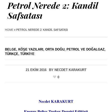
Petrol Nerede 2: Kandil
Safsatası
HOME
»
PETROL NEREDE 2: KANDIL SAFSATASI
BELGE
,
KÖŞE YAZILARI
,
ORTA DOĞU
,
PETROL VE DOĞALGAZ
,
TÜRKÇE
,
TÜRKIYE
21 EKIM 2016
BY
NECDET KARAKURT
0
Necdet KARAKURT
Energy Policy Turkey Dergisi Editörü