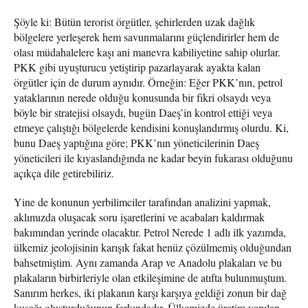
Şöyle ki: Bütün terorist örgütler, şehirlerden uzak dağlık
bölgelere yerleşerek hem savunmalarını güçlendirirler hem de
olası müdahalelere kaşı ani manevra kabiliyetine sahip olurlar.
PKK gibi uyuşturucu yetiştirip pazarlayarak ayakta kalan
örgütler için de durum aynıdır. Örneğin: Eğer PKK’nın, petrol
yataklarının nerede olduğu konusunda bir fikri olsaydı veya
böyle bir stratejisi olsaydı, bugün Daeş’in kontrol ettiği veya
etmeye çalıştığı bölgelerde kendisini konuşlandırmış olurdu. Ki,
bunu Daeş yaptığına göre; PKK’nın yöneticilerinin Daeş
yöneticileri ile kıyaslandığında ne kadar beyin fukarası olduğunu
açıkça dile getirebiliriz.
Yine de konunun yerbilimciler tarafından analizini yapmak,
aklımızda oluşacak soru işaretlerini ve acabaları kaldırmak
bakımından yerinde olacaktır. Petrol Nerede 1 adlı ilk yazımda,
ülkemiz jeolojisinin karışık fakat henüz çözülmemiş olduğundan
bahsetmiştim. Aynı zamanda Arap ve Anadolu plakaları ve bu
plakaların birbirleriyle olan etkileşimine de atıfta bulunmuştum.
Sanırım herkes, iki plakanın karşı karşıya geldiği zonun bir dağ
kuşağı oluşturduğunun farkındadır. Ülkemizde üretim yapılan