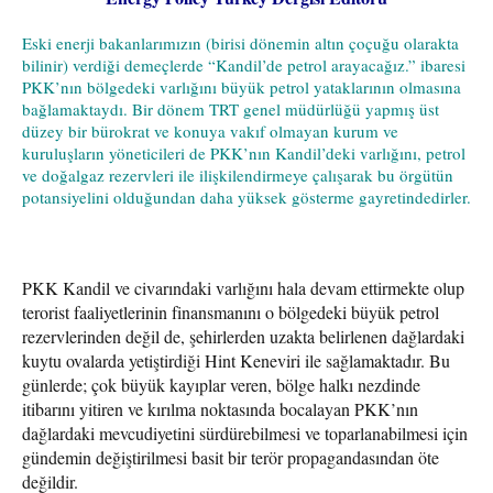
Eski enerji bakanlarımızın (birisi dönemin altın çoçuğu olarakta
bilinir) verdiği demeçlerde “Kandil’de petrol arayacağız.” ibaresi
PKK’nın bölgedeki varlığını büyük petrol yataklarının olmasına
bağlamaktaydı. Bir dönem TRT genel müdürlüğü yapmış üst
düzey bir bürokrat ve konuya vakıf olmayan kurum ve
kuruluşların yöneticileri de PKK’nın Kandil’deki varlığını, petrol
ve doğalgaz rezervleri ile ilişkilendirmeye çalışarak bu örgütün
potansiyelini olduğundan daha yüksek gösterme gayretindedirler.
PKK Kandil ve civarındaki varlığını hala devam ettirmekte olup
terorist faaliyetlerinin finansmanını o bölgedeki büyük petrol
rezervlerinden değil de, şehirlerden uzakta belirlenen dağlardaki
kuytu ovalarda yetiştirdiği Hint Keneviri ile sağlamaktadır. Bu
günlerde; çok büyük kayıplar veren, bölge halkı nezdinde
itibarını yitiren ve kırılma noktasında bocalayan PKK’nın
dağlardaki mevcudiyetini sürdürebilmesi ve toparlanabilmesi için
gündemin değiştirilmesi basit bir terör propagandasından öte
değildir.