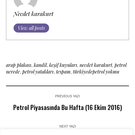
Necdet karakurt
View all posts
arap plakası
,
kandil
,
keşif kuyuları
,
necdet karakurt
,
petrol
nerede
,
petrol yatakları
,
tespam
,
türkiyedepetrol yokmu
PREVIOUS YAZI
Petrol Piyasasında Bu Hafta (16 Ekim 2016)
NEXT YAZI