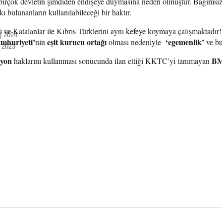
birçok devletin şimdiden endişeye duymasına neden olmuştur. Bağımsız
 bulunanların kullanılabileceği bir haktır.
e Katalanlar ile Kıbrıs Türklerini aynı kefeye koymaya çalışmaktadır!
 | 2024
mhuriyeti’
eşit kurucu ortağı
‘egemenlik’
nin
olması nedeniyle
ve bu
| 2023
syon
B
haklarını kullanması sonucunda ilan ettiği KKTC’yi tanımayan