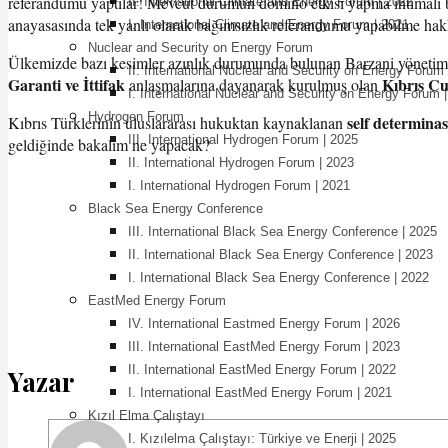
referandumu yaptılar! Mevcut durumun domino etkisi yapma ihtimali 
II. International Climate and Energy Forum | 2022
anayasasında tek yanlı olarak bağımsızlık referandumu yapabilme hakkı
I. International Climate and Energy Forum | 2021
Nuclear and Security on Energy Forum
Ülkemizde bazı kesimler azınlık durumunda bulunan Barzani yönetimi v
II. International Nuclear and Security on Energy Forum
Garanti ve İttifak
Kıbrıs Cu
anlaşmalarına dayanarak kurulmuş olan
I. International Nuclear and Security on Energy Forum 
Hydrogen Forum
self determina
Kıbrıs Türklerinin uluslararası hukuktan kaynaklanan
III. International Hydrogen Forum | 2025
geldiğinde bakalım ne yapacak?
II. International Hydrogen Forum | 2023
I. International Hydrogen Forum | 2021
Black Sea Energy Conference
III. International Black Sea Energy Conference | 2025
II. International Black Sea Energy Conference | 2023
I. International Black Sea Energy Conference | 2022
EastMed Energy Forum
IV. International Eastmed Energy Forum | 2026
III. International EastMed Energy Forum | 2023
II. International EastMed Energy Forum | 2022
Yazar
I. International EastMed Energy Forum | 2021
Kızıl Elma Çalıştayı
I. Kızılelma Çalıştayı: Türkiye ve Enerji | 2025