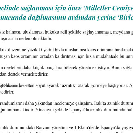
linde sağlanması için önce ‘Milletler Cemiy
onucunda dağılmasının ardından yerine ‘Birle
z kalması, uluslararası hukuku adil şekilde sağlayamaması, meydana ge
luşmasına neden olmaktadır.
 düzeni ne yazık ki yerini hızla uluslararası kaos ortamına bırakmaktad
luşan kaos ortamının ortadan kaldırılması için hızla müdahalede bulunma
in devletleri daha küçük parçalara bölerek yönetmek istiyor. Bunu sağl
ından destek vermektedirler.
‘azınlık’
aşadıkları devletten soyutlayarak
olarak görmeye başlıyorlar. A
ial Session | 2023
edirler.
randumlarını daha yakından incelemeye çalışalım. Irak’ta azınlık duru
bulunmamaktadır. Yine aynı şekilde İspanya’da azınlık durumunda bulun
25
azınlık durumundaki Barzani yönetimi ve 1 Ekim’de de İspanya’da yaşay