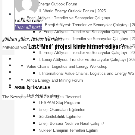
World Energy Outlook Forum
II. World Energy Outlook Forum | 2025
Enerji Atölyesi: Trendler ve Senaryolar Çalıştayı
Gökhan Güler
VI. Enerji Atölyesi: Trendler ve Senaryolar Çalıştayı | 
View all posts
V. Enerji Atölyesi: Trendler ve Senaryolar Çalıştayı | 2
gökhan güler
,
Kıbrıs Türkleri
IV. Enerji Atölyesi: Trendler ve Senaryolar Çalıştayı | 
‘East-Med’ projesi kime hizmet ediyor?
III. Enerji Atölyesi: Trendler ve Senaryolar Çalıştayı | 
PREVIOUS YAZI
NEXT 
II. Enerji Atölyesi: Trendler ve Senaryolar Çalıştayı | 2
I. Enerji Atölyesi: Trendler ve Senaryolar Çalıştayı | 20
Value Chains, Logistics and Energy Workshop
I. International Value Chains, Logistics and Energy WS
Africa Energy and Mining Forum
ARGE-İŞTIRAKLER
TESPAM Akademi
The Newspaper © 2026 / All Rights Reserved
TESPAM Staj Programı
Enerji Okumaları Eğitimleri
Sürdürülebilirlik Eğitimleri
Enerji Borsası Nedir ve Nasıl Çalışır?
Nükleer Enerjinin Temelleri Eğitimi