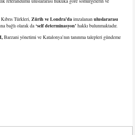
lık referandumu uluslararası hukuka göre sömürgelerin ve
Zürih ve Londra’da
uluslararası
 Kıbrıs Türkleri,
imzalanan
‘self determinasyon’
na bağlı olarak da
hakkı bulunmaktadır.
M,
Barzani yönetimi ve Katalonya’nın tanınma talepleri gündeme