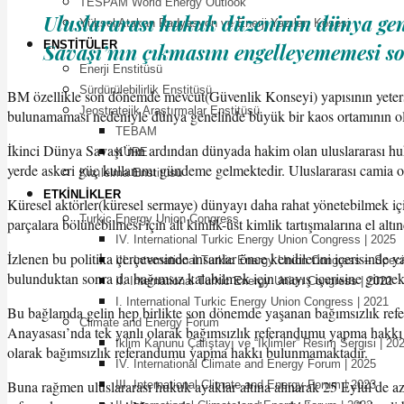
TESPAM World Energy Outlook
Uluslararası hukuk düzeninin dünya gene
Yüksel Atakan Radyasyon ve Enerji Yazıları Köşesi
ENSTITÜLER
Savaşı’nın çıkmasını engelleyememesi s
Enerji Enstitüsü
Sürdürülebilirlik Enstitüsü
BM özellikle son dönemde mevcut(Güvenlik Konseyi) yapısının yetersi
Jeostratejik Araştırmalar Enstitüsü
bulunamaması nedeniyle dünya genelinde büyük bir kaos ortamının o
TEBAM
İkinci Dünya Savaşı’nın ardından dünyada hakim olan uluslararası hukuk
KÜRE
yerde askeri güç kullanımı gündeme gelmektedir. Uluslararası camia o
Kızılelma Enstitüsü
ETKINLIKLER
Küresel aktörler(küresel sermaye) dünyayı daha rahat yönetebilmek iç
Turkic Energy Union Congress
parçalara bölünebilmesi için alt kimlik-üst kimlik tartışmalarına el alt
IV. International Turkic Energy Union Congress | 2025
İzlenen bu politika çerçevesinde insanlar önce kendilerini içerisinde y
III. International Turkic Energy Union Congress – Spec
bulunduktan sonra da bağımsız kalabilmek için arayış içerisine girmekt
II. International Turkic Energy Union Congress | 2022
I. International Turkic Energy Union Congress | 2021
Bu bağlamda gelin hep birlikte son dönemde yaşanan bağımsızlık refe
Climate and Energy Forum
Anayasası’nda tek yanlı olarak bağımsızlık referandumu yapma hakkı 
İklim Kanunu Çalıştayı ve “İklimler” Resim Sergisi | 20
olarak bağımsızlık referandumu yapma hakkı bulunmamaktadır.
IV. International Climate and Energy Forum | 2025
Buna rağmen uluslararası hukuk ayaklar altına alınarak 25 Eylül’de 
III. International Climate and Energy Forum | 2023