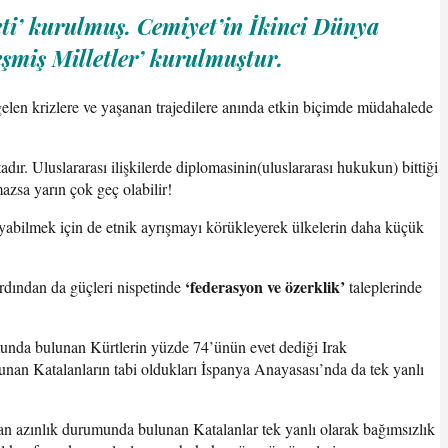
eti’ kurulmuş. Cemiyet’in İkinci Dünya
şmiş Milletler’ kurulmuştur.
len krizlere ve yaşanan trajedilere anında etkin biçimde müdahalede
ır. Uluslararası ilişkilerde diplomasinin(uluslararası hukukun) bittiği
zsa yarın çok geç olabilir!
ayabilmek için de etnik ayrışmayı körükleyerek ülkelerin daha küçük
‘federasyon ve özerklik’
rdından da güçleri nispetinde
taleplerinde
munda bulunan Kürtlerin yüzde 74’ünün evet dediği Irak
an Katalanların tabi oldukları İspanya Anayasası’nda da tek yanlı
an azınlık durumunda bulunan Katalanlar tek yanlı olarak bağımsızlık