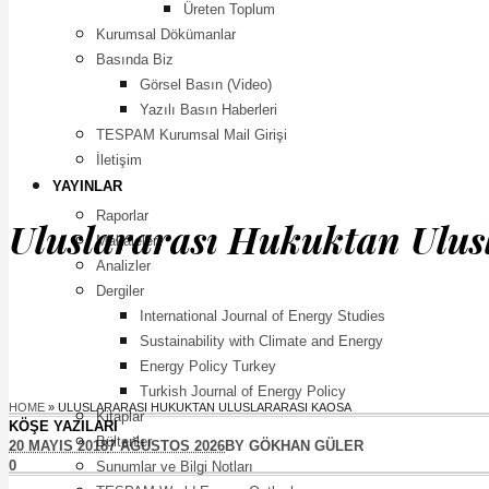
Üreten Toplum
Kurumsal Dökümanlar
Basında Biz
Görsel Basın (Video)
Yazılı Basın Haberleri
TESPAM Kurumsal Mail Girişi
İletişim
YAYINLAR
Raporlar
Uluslararası Hukuktan Ulus
Makaleler
Analizler
Dergiler
International Journal of Energy Studies
Sustainability with Climate and Energy
Energy Policy Turkey
Turkish Journal of Energy Policy
HOME
»
ULUSLARARASI HUKUKTAN ULUSLARARASI KAOSA
Kitaplar
KÖŞE YAZILARI
Bültenler
20 MAYIS 2018
7 AĞUSTOS 2026
BY
GÖKHAN GÜLER
0
Sunumlar ve Bilgi Notları