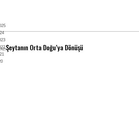
2025
024
2023
Şeytanın Orta Doğu’ya Dönüşü
2022
YAZI
021
20