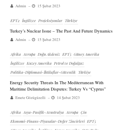
Admin
–
15 Şubat 2023
EPT2
İngilizce
Projeksiyonlar
Türkiye
Turkey’s Nuclear Issue – The Past And Future Dynamics
Admin
–
15 Şubat 2023
Afrika
Avrupa
Doğu Akdeniz
EPT5
Güney Amerika
İngilizce
Kuzey Amerika
Petrol ve Doğalgaz
Politika-Diplomasi-İhtilaflar-Güvenlik
Türkiye
Energy Security Threats In The Mediterranean With
Maritime Delimitation Disputes: Turkey Vs “Cyprus”
Emete Gözügüzelli
–
14 Şubat 2023
Afrika
Asya-Pasifik-Avustralya
Avrupa
Çin
Ekonomi-Finans-Piyasalar-Değer Zincirleri
EPT5