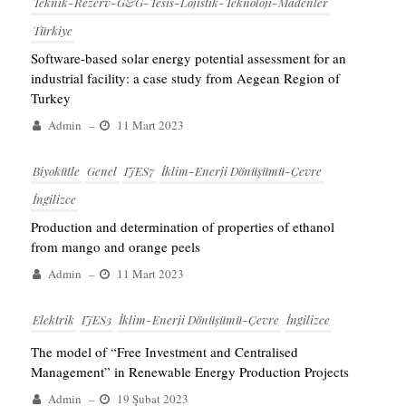
Teknik-Rezerv-G&G-Tesis-Lojistik-Teknoloji-Madenler
Türkiye
Software-based solar energy potential assessment for an
industrial facility: a case study from Aegean Region of
Turkey
Admin
–
11 Mart 2023
Biyokütle
Genel
IJES7
İklim-Enerji Dönüşümü-Çevre
İngilizce
Production and determination of properties of ethanol
from mango and orange peels
Admin
–
11 Mart 2023
Elektrik
IJES3
İklim-Enerji Dönüşümü-Çevre
İngilizce
The model of “Free Investment and Centralised
Management” in Renewable Energy Production Projects
Admin
–
19 Şubat 2023