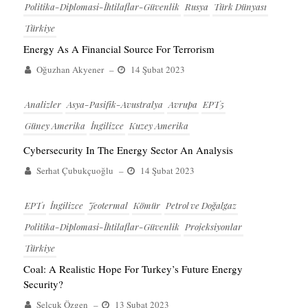
Politika-Diplomasi-İhtilaflar-Güvenlik
Rusya
Türk Dünyası
Türkiye
Energy As A Financial Source For Terrorism
Oğuzhan Akyener
–
14 Şubat 2023
Analizler
Asya-Pasifik-Avustralya
Avrupa
EPT5
Güney Amerika
İngilizce
Kuzey Amerika
Cybersecurity In The Energy Sector An Analysis
Serhat Çubukçuoğlu
–
14 Şubat 2023
EPT1
İngilizce
Jeotermal
Kömür
Petrol ve Doğalgaz
Politika-Diplomasi-İhtilaflar-Güvenlik
Projeksiyonlar
Türkiye
Coal: A Realistic Hope For Turkey’s Future Energy
Security?
Selcuk Özgen
–
13 Şubat 2023