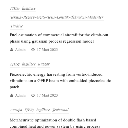
IJES7
İngilizce
Teknik-Rezerv-G&G-Tesis-Lojistik-Teknoloji-Madenler
Türkiye
Fuel estimation of commercial aircraft for the climb-out
phase using gaussian process regression model
Admin
–
17 Mart 2023
IJES7
İngilizce
Rüzgar
Piezoelectric energy harvesting from vortex-induced
vibrations on a GFRP beam with embedded piezoelectric
patch
Admin
–
17 Mart 2023
Avrupa
IJES7
İngilizce
Jeotermal
Metaheuristic optimization of double flash based
combined heat and power system by using process