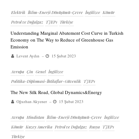
Elektrik
İklim-Enerji Dönüşümü-Çevre
İngilizce
Kömür
Petrol ve Doğalgaz
TJEP1
Türkiye
Understanding Marginal Abatement Cost Curve in Turkish
Economy on The Way to Reduce of Greenhouse Gas
Emission
Levent Aydın
–
15 Şubat 2023
Avrupa
Çin
Genel
İngilizce
Politika-Diplomasi-İhtilaflar-Güvenlik
TJEP1
The New Silk Road, Global Dynamics&Energy
Oğuzhan Akyener
–
15 Şubat 2023
Avrupa
Hindistan
İklim-Enerji Dönüşümü-Çevre
İngilizce
Kömür
Kuzey Amerika
Petrol ve Doğalgaz
Rusya
TJEP1
Türkiye