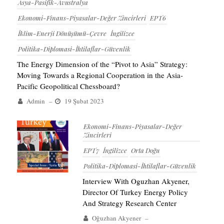
Asya-Pasifik-Avustralya
Ekonomi-Finans-Piyasalar-Değer Zincirleri
EPT6
İklim-Enerji Dönüşümü-Çevre
İngilizce
Politika-Diplomasi-İhtilaflar-Güvenlik
The Energy Dimension of the “Pivot to Asia” Strategy:
Moving Towards a Regional Cooperation in the Asia-
Pacific Geopolitical Chessboard?
Admin
–
19 Şubat 2023
Ekonomi-Finans-Piyasalar-Değer
Zincirleri
EPT7
İngilizce
Orta Doğu
Politika-Diplomasi-İhtilaflar-Güvenlik
Interview With Oguzhan Akyener,
Director Of Turkey Energy Policy
And Strategy Research Center
Oğuzhan Akyener
–