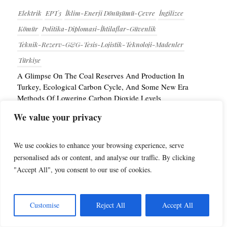
Elektrik
EPT3
İklim-Enerji Dönüşümü-Çevre
İngilizce
Kömür
Politika-Diplomasi-İhtilaflar-Güvenlik
Teknik-Rezerv-G&G-Tesis-Lojistik-Teknoloji-Madenler
Türkiye
A Glimpse On The Coal Reserves And Production In
Turkey, Ecological Carbon Cycle, And Some New Era
Methods Of Lowering Carbon Dioxide Levels
Fatih Temiz
–
12 Şubat 2023
We value your privacy
Doğu Akdeniz
EPT3
Hukuk
İngilizce
We use cookies to enhance your browsing experience, serve
Kömür
Orta Doğu
Petrol ve Doğalgaz
personalised ads or content, and analyse our traffic. By clicking
"Accept All", you consent to our use of cookies.
Politika-Diplomasi-İhtilaflar-Güvenlik
Teknik-Rezerv-G&G-Tesis-Lojistik-
Teknoloji-Madenler
Customise
Reject All
Accept All
Türkiye
Energy Policy Turkey