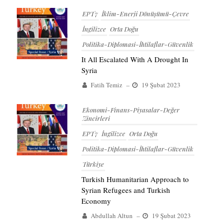
EPT7
İklim-Enerji Dönüşümü-Çevre
İngilizce
Orta Doğu
Politika-Diplomasi-İhtilaflar-Güvenlik
It All Escalated With A Drought In
Syria
Fatih Temiz
–
19 Şubat 2023
Ekonomi-Finans-Piyasalar-Değer
Zincirleri
EPT7
İngilizce
Orta Doğu
Politika-Diplomasi-İhtilaflar-Güvenlik
Türkiye
Turkish Humanitarian Approach to
Syrian Refugees and Turkish
Economy
Abdullah Altun
–
19 Şubat 2023