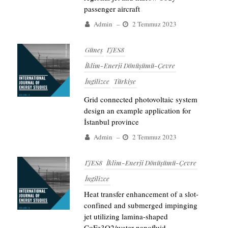
passenger aircraft
Admin
–
2 Temmuz 2023
Güneş
IJES8
İklim-Enerji Dönüşümü-Çevre
İngilizce
Türkiye
Grid connected photovoltaic system
design an example application for
İstanbul province
Admin
–
2 Temmuz 2023
IJES8
İklim-Enerji Dönüşümü-Çevre
İngilizce
Heat transfer enhancement of a slot-
confined and submerged impinging
jet utilizing lamina-shaped
CoFe3O2/water nanofluid