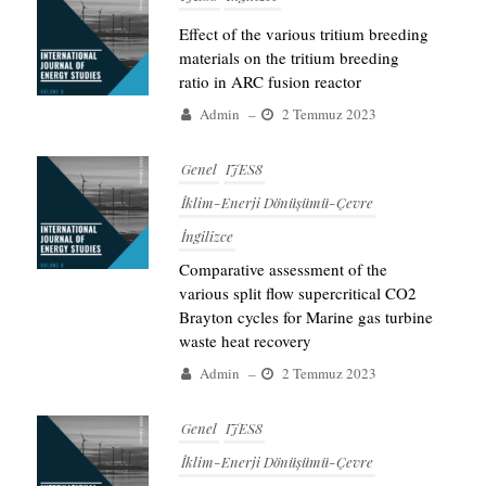
Effect of the various tritium breeding
materials on the tritium breeding
ratio in ARC fusion reactor
Admin
–
2 Temmuz 2023
Genel
IJES8
İklim-Enerji Dönüşümü-Çevre
İngilizce
Comparative assessment of the
various split flow supercritical CO2
Brayton cycles for Marine gas turbine
waste heat recovery
Admin
–
2 Temmuz 2023
Genel
IJES8
İklim-Enerji Dönüşümü-Çevre