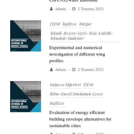
Admin
–
2 Temmuz 2023
IJES8
İngilizce
Rüzgar
Teknik-Rezerv-G&G-Tesis-Lojistik-
Teknoloji-Madenler
Experimental and numerical
investigation of different wing
profiles
Admin
–
2 Temmuz 2023
Dalga ve Diğerleri
IJES8
İklim-Enerji Dönüşümü-Çevre
İngilizce
Evaluation of energy efficient
building envelope alternatives for
sustainable cities