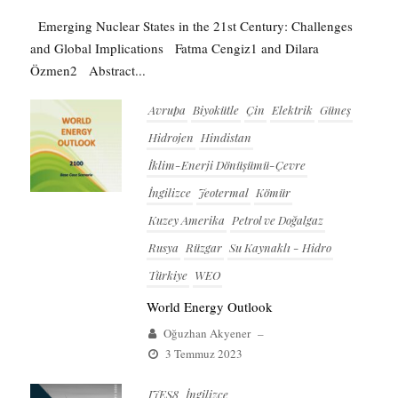
Emerging Nuclear States in the 21st Century: Challenges
and Global Implications Fatma Cengiz1 and Dilara
Özmen2 Abstract...
Avrupa
Biyokütle
Çin
Elektrik
Güneş
Hidrojen
Hindistan
İklim-Enerji Dönüşümü-Çevre
İngilizce
Jeotermal
Kömür
Kuzey Amerika
Petrol ve Doğalgaz
Rusya
Rüzgar
Su Kaynaklı - Hidro
Türkiye
WEO
World Energy Outlook
Oğuzhan Akyener
–
3 Temmuz 2023
IJES8
İngilizce