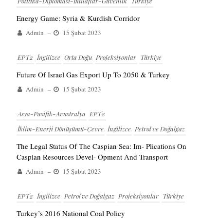
Politika-Diplomasi-İhtilaflar-Güvenlik
Türkiye
Energy Game: Syria & Kurdish Corridor
Admin
–
15 Şubat 2023
EPT2
İngilizce
Orta Doğu
Projeksiyonlar
Türkiye
Future Of Israel Gas Export Up To 2050 & Turkey
Admin
–
15 Şubat 2023
Asya-Pasifik-Avustralya
EPT2
İklim-Enerji Dönüşümü-Çevre
İngilizce
Petrol ve Doğalgaz
The Legal Status Of The Caspian Sea: Im- Plications On
Caspian Resources Devel- Opment And Transport
Admin
–
15 Şubat 2023
EPT2
İngilizce
Petrol ve Doğalgaz
Projeksiyonlar
Türkiye
Turkey’s 2016 National Coal Policy