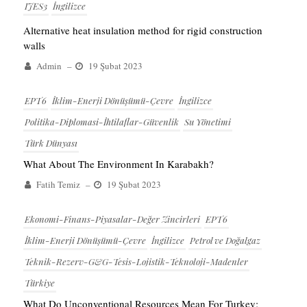
IJES3
İngilizce
Alternative heat insulation method for rigid construction
walls
Admin
–
19 Şubat 2023
EPT6
İklim-Enerji Dönüşümü-Çevre
İngilizce
Politika-Diplomasi-İhtilaflar-Güvenlik
Su Yönetimi
Türk Dünyası
What About The Environment In Karabakh?
Fatih Temiz
–
19 Şubat 2023
Ekonomi-Finans-Piyasalar-Değer Zincirleri
EPT6
İklim-Enerji Dönüşümü-Çevre
İngilizce
Petrol ve Doğalgaz
Teknik-Rezerv-G&G-Tesis-Lojistik-Teknoloji-Madenler
Türkiye
What Do Unconventional Resources Mean For Turkey: