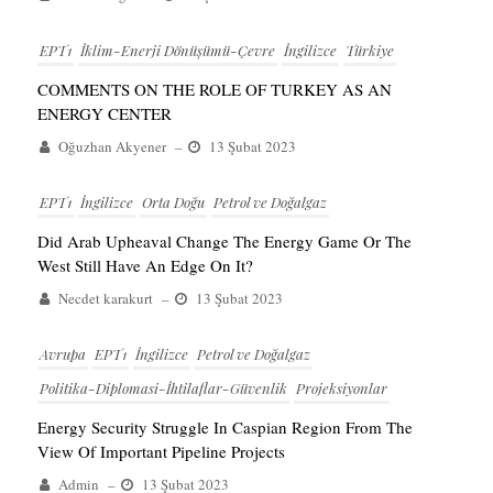
EPT1
İklim-Enerji Dönüşümü-Çevre
İngilizce
Türkiye
COMMENTS ON THE ROLE OF TURKEY AS AN
ENERGY CENTER
Oğuzhan Akyener
–
13 Şubat 2023
EPT1
İngilizce
Orta Doğu
Petrol ve Doğalgaz
Did Arab Upheaval Change The Energy Game Or The
West Still Have An Edge On It?
Necdet karakurt
–
13 Şubat 2023
Avrupa
EPT1
İngilizce
Petrol ve Doğalgaz
Politika-Diplomasi-İhtilaflar-Güvenlik
Projeksiyonlar
Energy Security Struggle In Caspian Region From The
View Of Important Pipeline Projects
Admin
–
13 Şubat 2023