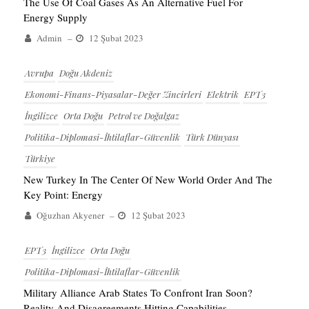
The Use Of Coal Gases As An Alternative Fuel For
Energy Supply
Admin
–
12 Şubat 2023
Avrupa
Doğu Akdeniz
Ekonomi-Finans-Piyasalar-Değer Zincirleri
Elektrik
EPT3
İngilizce
Orta Doğu
Petrol ve Doğalgaz
Politika-Diplomasi-İhtilaflar-Güvenlik
Türk Dünyası
Türkiye
New Turkey In The Center Of New World Order And The
Key Point: Energy
Oğuzhan Akyener
–
12 Şubat 2023
EPT3
İngilizce
Orta Doğu
Politika-Diplomasi-İhtilaflar-Güvenlik
Military Alliance Arab States To Confront Iran Soon?
Reality And Disagreements Hitting Capabilities