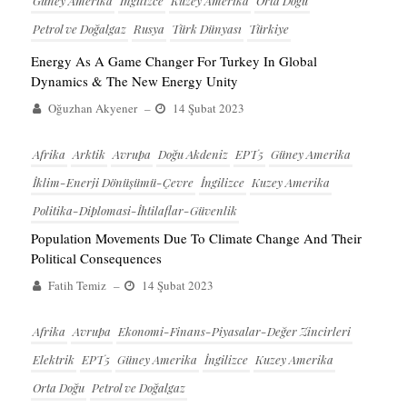
Güney Amerika
İngilizce
Kuzey Amerika
Orta Doğu
Petrol ve Doğalgaz
Rusya
Türk Dünyası
Türkiye
Energy As A Game Changer For Turkey In Global
Dynamics & The New Energy Unity
Oğuzhan Akyener
–
14 Şubat 2023
Afrika
Arktik
Avrupa
Doğu Akdeniz
EPT5
Güney Amerika
İklim-Enerji Dönüşümü-Çevre
İngilizce
Kuzey Amerika
Politika-Diplomasi-İhtilaflar-Güvenlik
Population Movements Due To Climate Change And Their
Political Consequences
Fatih Temiz
–
14 Şubat 2023
Afrika
Avrupa
Ekonomi-Finans-Piyasalar-Değer Zincirleri
Elektrik
EPT5
Güney Amerika
İngilizce
Kuzey Amerika
Orta Doğu
Petrol ve Doğalgaz