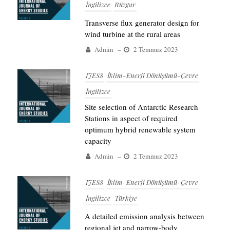
İngilizce
Rüzgar
Transverse flux generator design for
wind turbine at the rural areas
Admin
–
2 Temmuz 2023
IJES8
İklim-Enerji Dönüşümü-Çevre
İngilizce
Site selection of Antarctic Research
Stations in aspect of required
optimum hybrid renewable system
capacity
Admin
–
2 Temmuz 2023
IJES8
İklim-Enerji Dönüşümü-Çevre
İngilizce
Türkiye
A detailed emission analysis between
regional jet and narrow-body