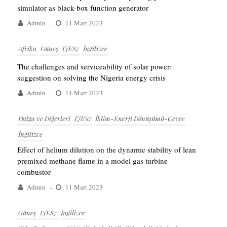
simulator as black-box function generator
Admin
–
11 Mart 2023
Afrika
Güneş
IJES7
İngilizce
The challenges and serviceability of solar power:
suggestion on solving the Nigeria energy crisis
Admin
–
11 Mart 2023
Dalga ve Diğerleri
IJES7
İklim-Enerji Dönüşümü-Çevre
İngilizce
Effect of helium dilution on the dynamic stability of lean
premixed methane flame in a model gas turbine
combustor
Admin
–
11 Mart 2023
Güneş
IJES7
İngilizce