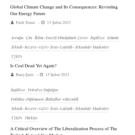
Global Climate Change and Its Consequences: Revisiting
Our Energy Future
Fatih Temiz
–
15 Şubat 2023
Avrupa
Çin
İklim-Enerji Dönüşümü-Çevre
İngilizce
Kömür
Teknik-Rezerv-G&G-Tesis-Lojistik-Teknoloji-Madenler
TJEP1
Is Coal Dead Yet Again?
Barış Şanlı
–
15 Şubat 2023
İngilizce
Petrol ve Doğalgaz
Politika-Diplomasi-İhtilaflar-Güvenlik
Teknik-Rezerv-G&G-Tesis-Lojistik-Teknoloji-Madenler
TJEP1
Türkiye
A Critical Overview of The Liberalization Process of The