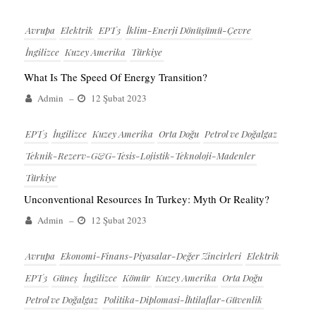
Avrupa
Elektrik
EPT3
İklim-Enerji Dönüşümü-Çevre
İngilizce
Kuzey Amerika
Türkiye
What Is The Speed Of Energy Transition?
Admin
–
12 Şubat 2023
EPT3
İngilizce
Kuzey Amerika
Orta Doğu
Petrol ve Doğalgaz
Teknik-Rezerv-G&G-Tesis-Lojistik-Teknoloji-Madenler
Türkiye
Unconventional Resources In Turkey: Myth Or Reality?
Admin
–
12 Şubat 2023
Avrupa
Ekonomi-Finans-Piyasalar-Değer Zincirleri
Elektrik
EPT3
Güneş
İngilizce
Kömür
Kuzey Amerika
Orta Doğu
Petrol ve Doğalgaz
Politika-Diplomasi-İhtilaflar-Güvenlik