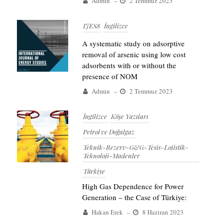
Admin
–
2 Temmuz 2023
IJES8
İngilizce
A systematic study on adsorptive
removal of arsenic using low cost
adsorbents with or without the
presence of NOM
Admin
–
2 Temmuz 2023
İngilizce
Köşe Yazıları
Petrol ve Doğalgaz
Teknik-Rezerv-G&G-Tesis-Lojistik-
Teknoloji-Madenler
Türkiye
High Gas Dependence for Power
Generation – the Case of Türkiye:
Hakan Erek
–
8 Haziran 2023